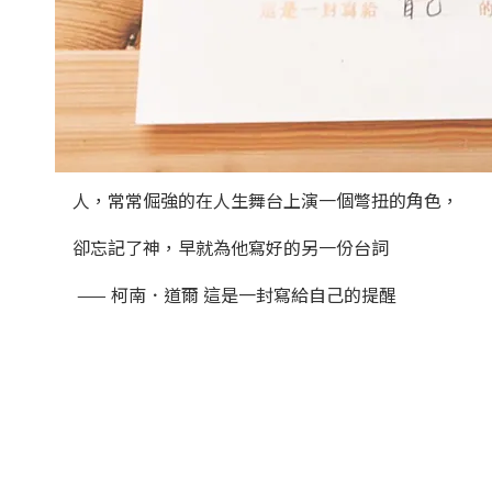
人，常常倔強的在人生舞台上演一個彆扭的角色，
卻忘記了神，早就為他寫好的另一份台詞
—— 柯南．道爾 這是一封寫給自己的提醒