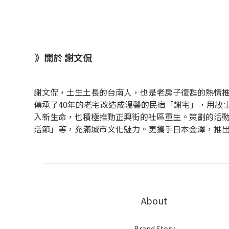
》關於 謝文侃
謝文侃，土生土長的台南人，也是老房子復甦的熱情推
傳承了40年的老宅改造成溫馨的民宿「謝宅」，用故
入新生命，也積極推動正興街的社區重生。策劃的活
活節」等，充滿城市文化魅力。更攜手日本金澤，推
About
Brand Story