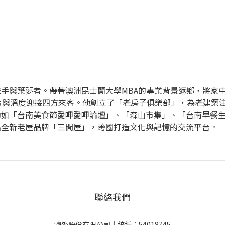
手與築夢者。帶著澳洲昆士蘭大學MBA的專業背景返鄉，將家
事與溫度迎接四方來客。他創立了「老房子俱樂部」，為老建築
動如「台南美食節愛呷愛呷論壇」、「森山市集」、「台南早餐
出全新老屋品牌「三間屋」，跨國打造文化與記憶的交流平台。
聯絡我們
物外股份有限公司｜統編：54018745