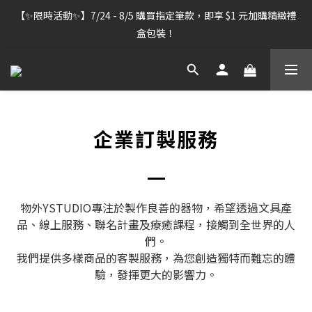
【雷雕訂單出貨暫停】7/30–8/7 進行機器維護，期間「含雷雕之
【✨限時活動✨】7/24 - 8/5 購買指定筆款，即享 $1 元加購精緻禮
訂單」將暫停出貨，敬請見諒。
盒包裝！
【雷雕訂單出貨暫停】7/30–8/7 進行機器維護，期間「含雷雕之
訂單」將暫停出貨，敬請見諒。
企業訂製服務
物外YSTUDIO專注於製作良善的器物，希望透過文具產
品、線上服務、聯名計畫及療癒課程，接觸到全世界的人
們。
我們提供多樣商品的客製服務，為您創造獨特而難忘的體
驗，發揮更大的影響力。