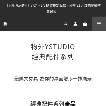
【雷雕訂單出貨暫停】7/30–8/7 進行機器維護，期間「含雷雕之
【✨限時活動✨】7/24 - 8/5 購買指定筆款，即享 $1 元加購精緻禮
訂單」將暫停出貨，敬請見諒。
盒包裝！
【雷雕訂單出貨暫停】7/30–8/7 進行機器維護，期間「含雷雕之
訂單」將暫停出貨，敬請見諒。
物外YSTUDIO
經典配件系列
最美文房具 為你的桌面
增
添一抹風景
經典配件系列
產品