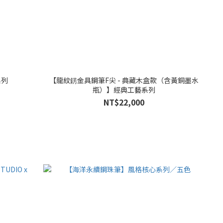
系列
【龍紋錺金具鋼筆F尖 - 典藏木盒款（含黃銅墨水
瓶）】經典工藝系列
NT$22,000