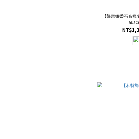
【綠意擴香石＆換氣複
aus
NT$1,2