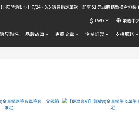
【✨限時活動✨】7/24 - 8/5 購買指定筆款，即享 $1 元加購精緻禮盒包裝
出貨暫停】7/30–8/7 進行機器維護，期間「含雷雕之訂單」將暫停出貨
出貨暫停】7/30–8/7 進行機器維護，期間「含雷雕之訂單」將暫停出貨
$
TWD
繁體中
跨界聯名
品牌故事
專欄文章
企業訂製
支援服務