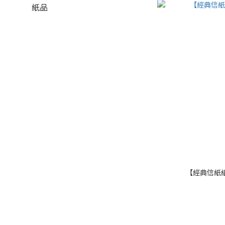
紙品
【經典信紙