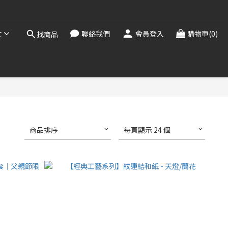
！
，敬請見諒。
，敬請見諒。
文
聯絡我們
會員登入
購物車(0)
找商品
商品排序
每頁顯示 24 個