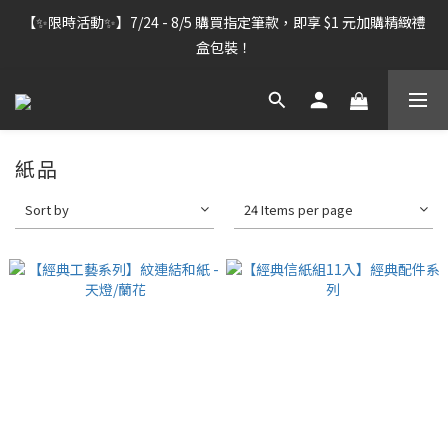
【雷雕訂單出貨暫停】7/30–8/7 進行機器維護，期間「含雷雕之
【✨限時活動✨】7/24 - 8/5 購買指定筆款，即享 $1 元加購精緻禮
訂單」將暫停出貨，敬請見諒。
盒包裝！
【雷雕訂單出貨暫停】7/30–8/7 進行機器維護，期間「含雷雕之
訂單」將暫停出貨，敬請見諒。
紙品
Sort by
24 Items per page