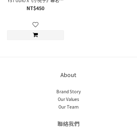
YSTUDIO X《小兒子》聯名商
品
NT$450
About
Brand Story
Our Values
Our Team
聯絡我們