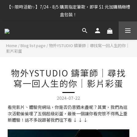
【雷雕訂單出貨暫停】7/30–8/7 進行機器維護，期間「含雷雕之
【✨限時活動✨】7/24 - 8/5 購買指定筆款，即享 $1 元加購精緻禮
訂單」將暫停出貨，敬請見諒。
盒包裝！
【雷雕訂單出貨暫停】7/30–8/7 進行機器維護，期間「含雷雕之
訂單」將暫停出貨，敬請見諒。
Home
/
Blog list page
/
物外YSTUDIO 鑄筆師｜尋找寫一回人生的你｜
影片彩蛋
物外YSTUDIO 鑄筆師｜尋找
寫一回人生的你｜影片彩蛋
2024-07-22
看完影片、體驗完網站，你是否仍意猶未盡呢？其實，我們為這
次活動偷偷埋了五個超級彩蛋，最後一個讓你看完恨不得馬上重
新體驗！話不多說跟著我們往下看 ↓ ↓ ↓