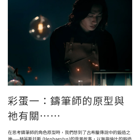
彩蛋一：鑄筆師的原型與
祂有關⋯⋯
在思考鑄筆師的角色原型時，我們想到了古希臘傳說中的鍛造之
神——赫菲斯托斯 (Hephaestus)的背景故事，以無與倫比的鍛造