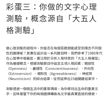
彩蛋三：你做的文字心理
測驗，概念源自「大五人
格測驗」
做心理測驗的過程中，你是否在每個答題間能感受到隱含不同個
性的選擇呢？其實在設計這一系列題目時，我們參考了1980年代
在心理學中發展起，廣泛用於分析人格特質的「大五人格模型」
作為基礎概念。根據測驗題目中設定五項人格因素：開放性
（Openness）、嚴謹性（Conscientiousness）、外向性
（Extroversion）、親和性（Agreeableness）、神經質
（Neuroticism）的綜合結果，從而延伸出15組關鍵結果字。
測驗透過一個個生活中的書寫情境，為你尋找出生命的重要文
字，反映著當下你的每個選擇轉換為文字最真實直接的樣貌。