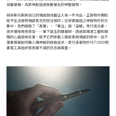
技藝著稱，為眾神創造過無數著名的神聖器物。
赫菲斯托斯將自己的情感與技藝注入每一件作品，正與物外期盼
賦予生活器物情感意念的想法相同；在探索鍛造之神與物外的交
集中，我們擷取了「真實」、「專注」與「溫暖」等代表元素，
逐步連接角色原型⋯⋯筆下誕生的鑄筆師，透過其精湛工藝和開
闊的心鍛造每支筆，賦予它們承載人類故事與情感的使命。這不
僅象徵著如同職人精神般的極致追求，更代表著物外YSTUDIO對
書寫工具始終懷抱著不滅的信念與敬重。