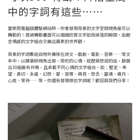
中的字詞有這些⋯⋯
當使用電腦版體驗網站時，你會發現背景的文字空間視角是可以
轉動的！透過轉動畫面可以細細欣賞文字如雨掉落的瞬間，由飽
含情感的文字組合交織出廣袤的世界觀。
背景的字詞集結自物外團隊在詩文、戲劇、電影、音樂……等文
本中，以鑄筆師視角出發，用他的心情、經歷與想說的話，篩選
出30組最有共鳴，且承載不同心情的文字組合，如：堅定、希
望、真切、永遠、幻想、愛、習慣、再見、想念、靈魂、歲月、
心底、等待……等。你還有發現哪些字詞呢？歡迎與我們分享！