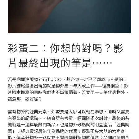
彩蛋二：你想的對嗎？影
片最終出現的筆是⋯⋯
若長期關注著物外YSTUDIＯ，想必你一定已了然於心。是的，
影片結尾最後出現的就是物外集十年大成之作——經典鋼筆！影
片腳本撰寫的同時我們也不斷煩惱著，若要用一支筆代表物外，
該選哪一款好呢？
需有物外的經典元素、外型要是大家可以輕易聯想、同時又需要
有突出的記憶點⋯⋯綜合所有考量，經團隊多次討論，最終的共
識就是十週年最熱門新品，也是物外最熱銷的明星產品「經典鋼
筆」：經典黃銅最能作為品牌的代表；優雅不失大器的六角身
形，傳承著物外一路以來不曾改變對製物的信念；品牌訂製的金