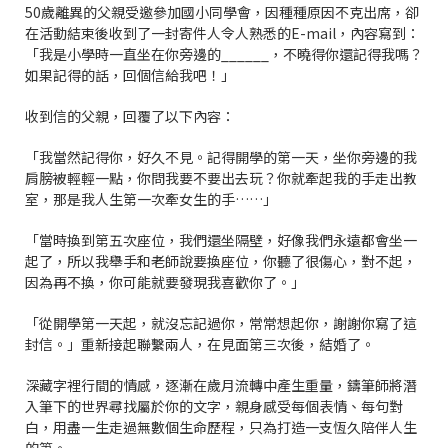
50歲離異的父親受邀參加國小同學會，因種種原因不克出席，卻
在活動結束後收到了一封寄件人令人熟悉的E-mail，內容寫到：
「我是小學時一直坐在你旁邊的______，不曉得你還記得我嗎？
如果記得的話，回個信給我吧！」
收到信的父親，回覆了以下內容：
「我當然記得你，好久不見。記得開學的第一天，坐你旁邊的我
肩膀被輕輕一點，你問我要不要出去玩？你就牽起我的手走出教
室，那是我人生第一次牽女生的手……」
「當時換到第五次座位，我們還坐隔壁，好像我們永遠都會坐一
起了，所以我舉手和老師說要換座位，你聽了很傷心，對不起，
因為再不換，你可能就要發現我喜歡你了。」
「從開學第一天起，就沒忘記過你，常常想起你，謝謝你寫了這
封信。」重新接起聯繫兩人，在見面第三次後，結婚了。
深藏字裡行間的情感，逐漸在歲月流轉中產生重量，鑄筆師將潛
入筆下的世界尋找屬於你的文字，親身感受每個表情、每句對
白，用盡一生走過無數個生命歷程，只為打造一支恆久陪伴人生
的筆。