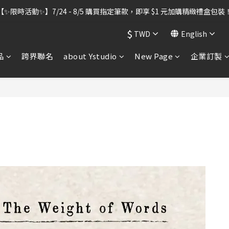
出貨暫停】7/30–8/7 進行機器維護，期間「含雷雕之訂單」將暫停出貨
【✨限時活動✨】7/24 - 8/5 購買指定筆款，即享 $1 元加購精緻禮盒包裝
$
TWD
English
出貨暫停】7/30–8/7 進行機器維護，期間「含雷雕之訂單」將暫停出貨
品
跨界聯名
about Ystudio
New Page
企業訂製