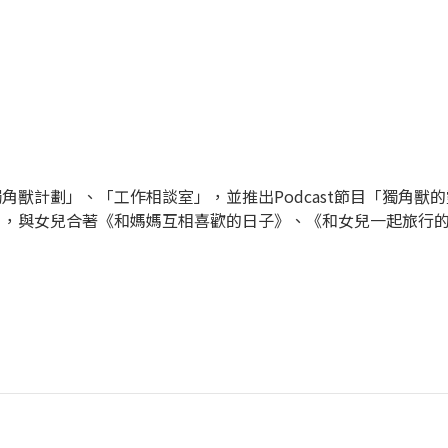
獸計劃」、「工作相談室」，並推出Podcast節目「獨角獸的
》，與女兒合著《和媽媽互相喜歡的日子》、《和女兒一起旅行