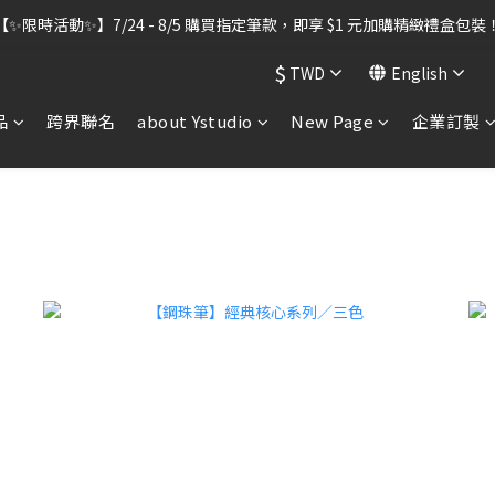
出貨暫停】7/30–8/7 進行機器維護，期間「含雷雕之訂單」將暫停出貨
【✨限時活動✨】7/24 - 8/5 購買指定筆款，即享 $1 元加購精緻禮盒包裝
$
TWD
English
出貨暫停】7/30–8/7 進行機器維護，期間「含雷雕之訂單」將暫停出貨
品
跨界聯名
about Ystudio
New Page
企業訂製