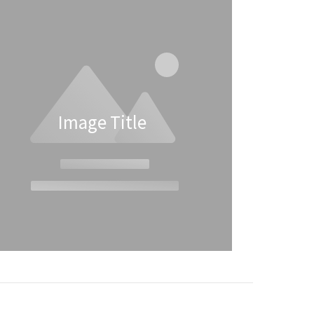
擺放於
或天然礦石製成，透過多孔結構吸收精
柔環
油並釋放香氣。與傳統擴香方式相比，
次吐納
擴香石具有以下優勢：環保安全：不需
。純淨
要蠟燭、電力，也沒有煙霧，適合長時
具，聯
間使用。可重複使用：只需更換精油，
在換氣
就能持續擴香。適合小空間：適用於辦
了台灣
公桌、床頭櫃、書房等區域，讓空間隨
Image Title
計領域
時充滿香氣。美觀兼具實用：擴香石通
致力分
常有精緻的設計，能作為裝飾品提升空
人們享
間質感。正確的擴香石用法，提升香氣
和重
效果擴香石的使用方式相當簡單，透過
台灣本
以下步驟，就能輕鬆營造療癒空間：選
 37
擇合適的精油：依據情境選擇適合的香
外
氣，例如薰衣草助眠、柑橘提振精神、
香石」以
檀香木帶來穩定感。適量滴入精油：將
搭配黃
2-5滴精油均勻滴在擴香石上，靜待幾分
黃銅底
鐘讓精油吸收。擺放適當位置：將擴香
境調整
石放置於需要擴香的區域，如臥室、辦