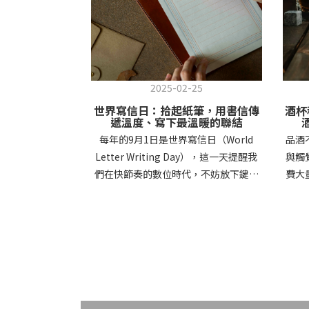
2025-02-25
世界寫信日：拾起紙筆，用書信傳
酒杯
遞溫度、寫下最溫暖的聯結
每年的9月1日是世界寫信日（World
品酒
Letter Writing Day），這一天提醒我
與觸
們在快節奏的數位時代，不妨放下鍵盤
費大
與螢幕，改用手寫信件表達思念與感
類同
謝。雖然科技讓我們能夠隨時傳遞訊
狀、
息，但親手寫下的字句卻承載著無法取
提升
代的溫度與情感。本篇文章將帶你了解
紹紅
世界寫信日的由來、手寫信件的價值，
的特
以及如何透過書信創造更深刻的連結。
時刻。
世界寫信日的由來與意義世界寫信日
紅酒