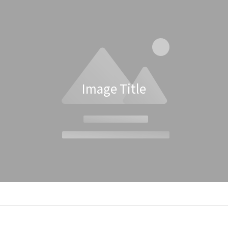
杯設計能夠帶出最細緻的口感。紅
YSTUDIO「綠意擴香石」，適合
：通常擁有較大杯肚，讓紅酒與空
書桌或工作空間，讓天然香氣輕
分接觸，幫助釋放單寧與香氣。常
繞，透過氣味引導呼吸，在每一
類型有波爾多杯（適合酒體厚重的
之間點亮思緒，喚醒沉睡的靈感
，如赤霞珠）和勃根地杯（適合酒
香氛代表品牌 x 台灣人的精品文
輕的紅酒，如黑皮諾）。白酒杯：
手打造，用沉靜呼吸探索思緒「
較小、杯口較窄，能保持白酒的清
中找靈感」 精油擴香禮盒，匯聚
Image Title
香與酸度。常見款式如郁金香型白
兩大品牌的力量。在國際文具設
杯，適合品嚐夏多內或長相思等酒
頗負盛名的「物外YSTUDIO」，
挑選酒杯時，記住：紅酒杯偏大、
享文字的力量與書寫文化，鼓勵
杯偏小，能讓酒的風味完美呈現。
受書寫、體驗文字所承載的情感
忌杯：短款設計讓酒體穩定發揮威
量，專注製作良善的器物，並在
愛好者都知道，選對酒杯能讓品飲
地設計及製造，至今已銷售至全球
更上一層樓。常見的威士忌杯種類
國，在世界各地備受肯定。物
：經典洛克杯（Old Fashioned
YSTUDIO 親手打造的「綠意擴
ss）：短而寬口，適合純飲或加冰塊
有機圓弧的線形作為外型設計，
，常用於調酒如Old Fashioned
銅花插，可隨心所欲點綴花草；
egroni。鬱金香杯（Glencairn
座穩固支撐擴香石，依照使用情