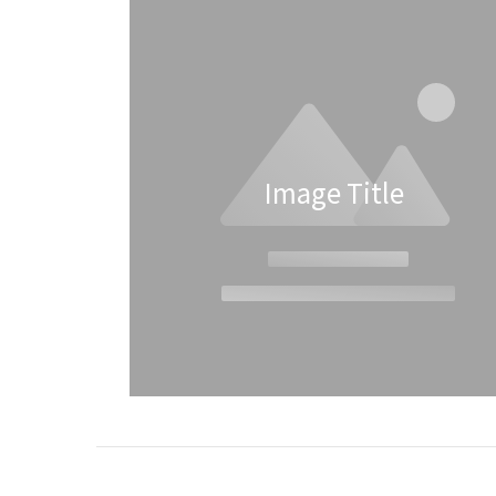
（World Letter Writing Day）由澳洲
的酒
作家Richard Simpkin於2014年發起，
酒杯
目的是鼓勵人們重拾傳統書信文化，讓
氣充
寫信這項古老而美麗的習慣得以延續。
見的
在過去，書信是人與人之間溝通的主要
紅酒
方式，承載著情感、故事與歷史。即使
體較
如今數位訊息無遠弗屆，手寫信仍具有
杯肚
Image Title
無法取代的魅力，因為它不僅是一封
新果
信，更是一份用心的禮物。世界寫信日
酒
的意義在於提醒我們：慢下來，透過文
款。
字表達內心的情感，讓彼此的聯繫更加
白酒
深刻與珍貴。為何手寫信比數位訊息更
威士
有溫度？在這個一秒鐘就能發送訊息的
士忌
時代，手寫信為何依然被珍視？原因在
體驗
於手寫信件蘊含著獨特的個人溫度與用
包括
心：傳遞真摯情感：每一筆劃、每個字
Gla
跡，都是寄信者的心意，讓收信者感受
的方式
到關懷與溫暖。獨特性與紀念價值：不
或N