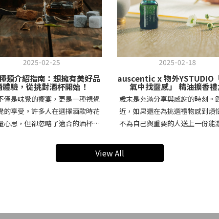
2025-02-25
2025-02-18
種類介紹指南：想擁有美好品
auscentic x 物外YSTUDI
酒體驗，從挑對酒杯開始！
氣中找靈感」 精油擴香禮
不僅是味覺的饗宴，更是一種視覺
歲末是充滿分享與感謝的時刻。
覺的享受。許多人在選擇酒款時花
近，如果還在為挑選禮物感到煩
量心思，但卻忽略了適合的酒杯種
不為自己與重要的人送上一份能
樣會影響風味表現。不同酒杯的形
感、細細體驗當下的獨特禮物！
材質與容量，能夠強化酒體香氣、
淨香氛代表品牌 auscentic 與
View All
品飲體驗。這篇文章將為你詳細介
品牌物外 YSTUDIO 攜手合作，
酒杯、白酒杯、威士忌杯、香檳杯
原貌為調香靈感，將香氣融入日
點，讓你在家也能享受專業級品酒
場景，共同推出「在換氣中找靈感
紅酒杯 vs. 白酒杯：形狀影響風味
油擴香禮盒。禮盒內含 auscent
與白酒的風味特性不同，因此專屬
100% 純天然複方精油「換氣」