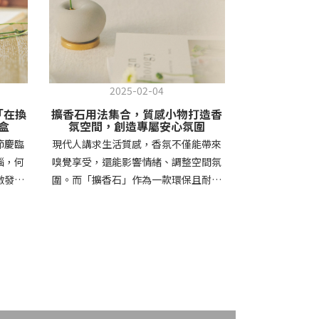
2025-02-04
O「在換
擴香石用法集合，質感小物打造香
盒
氛空間，創造專屬安心氛圍
節慶臨
現代人講求生活質感，香氛不僅能帶來
惱，何
嗅覺享受，還能影響情緒、調整空間氛
激發靈
圍。而「擴香石」作為一款環保且耐用
台灣純
的香氛小物，不需要電源或火源，即可
精品文具
透過毛細孔擴散精油香氣，讓空間充滿
以大自然
療癒氛圍。這篇文章將帶你了解擴香石
常書寫
的用法與保養技巧，幫助你打造個人專
」 精
屬的放鬆空間。擴香石是什麼？為什麼
ic
值得使用？擴香石是一種無需燃燒或插
與物外
電的香氛擴散工具，通常由石膏、陶瓷