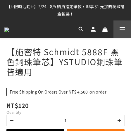
【雷雕訂單出貨暫停】7/30–8/7 進行機器維護，期間「含雷雕之
【✨限時活動✨】7/24 - 8/5 購買指定筆款，即享 $1 元加購精緻禮
訂單」將暫停出貨，敬請見諒。
盒包裝！
【雷雕訂單出貨暫停】7/30–8/7 進行機器維護，期間「含雷雕之
訂單」將暫停出貨，敬請見諒。
【施密特 Schmidt 5888F 黑
色鋼珠筆芯】YSTUDIO鋼珠筆
皆適用
Free Shipping On Orders Over NT$ 4,500. on order
NT$120
Quantity