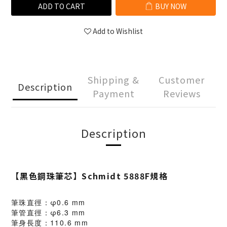
ADD TO CART
BUY NOW
Add to Wishlist
Shipping &
Customer
Description
Payment
Reviews
Description
【黑色鋼珠筆芯】Schmidt 5888F規格
筆珠直徑：φ0.6 mm
筆管直徑：φ6.3 mm
筆身長度：110.6 mm