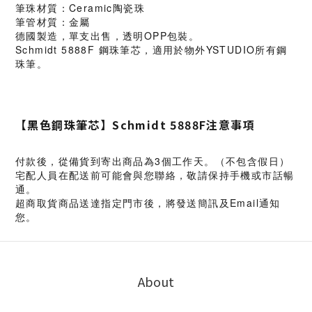
筆珠材質：Ceramic陶瓷珠
筆管材質：金屬
德國製造，單支出售，透明OPP包裝。
Schmidt 5888F 鋼珠筆芯，適用於物外YSTUDIO所有鋼
珠筆。
【黑色鋼珠筆芯】Schmidt 5888F注意事項
付款後，從備貨到寄出商品為3個工作天。（不包含假日）
宅配人員在配送前可能會與您聯絡，敬請保持手機或市話暢
通。
超商取貨商品送達指定門市後，將發送簡訊及Email通知
您。
About