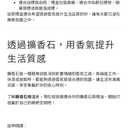
適合送禮與自用：禮盒包裝典雅，適合作為節日禮物、開
幕賀禮或新居落成禮。
這款禮盒適合希望透過香氛提升生活品質的你，讓每天都沉浸在
療癒氛圍之中。
透過擴香石，用香氣提升
生活質感
擴香石是一種簡單卻能深刻影響情緒的香氛工具，無論是工作、
休息或放鬆時，都能夠透過香氣營造合適的氛圍，讓生活充滿儀
式感，享受專屬於你的安心時刻。
了解
擴香石用法
後，現在就挑選適合你的擴香石與精油，開始打
造屬於自己的療癒空間吧！
延伸閱讀：