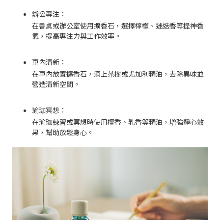
辦公專注：
在書桌或辦公室使用擴香石，選擇檸檬、迷迭香等提神香
氣，提高專注力與工作效率。
車內清新：
在車內放置擴香石，滴上茶樹或尤加利精油，去除異味並
營造清新空間。
瑜珈冥想：
在瑜珈練習或冥想時使用檀香、乳香等精油，增強靜心效
果，幫助放鬆身心。