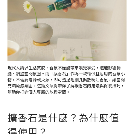
現代人講求生活質感，香氛不僅能帶來嗅覺享受，還能影響情
緒、調整空間氛圍。而「擴香石」作為一款環保且耐用的香氛小
物，不需要電源或火源，即可透過毛細孔擴散精油香氣，讓空間
充滿療癒氛圍。這篇文章將帶你了解
擴香石的用法
與保養技巧，
幫助你打造個人專屬的放鬆空間。
擴香石是什麼？為什麼值
得使用？