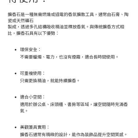
擴香石是一種無需燃燒或插電的香氛擴散工具，通常由石膏、陶
瓷或天然礦石
製成，透過多孔結構吸收精油並釋放香氣。與傳統擴香方式相
比，擴香石具有以下優勢：
環保安全：
不需要蠟燭、電力，也沒有煙霧，適合長時間使用。
可重複使用：
只需更換精油，就能持續擴香。
適合小空間：
適用於辦公桌、床頭櫃、書房等區域，讓空間隨時充滿香
氣。
美觀兼具實用：
擴香石通常有精緻的設計，能作為裝飾品提升空間質感。