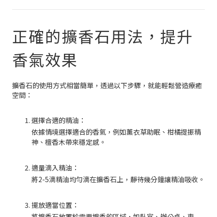
正確的擴香石用法，提升
香氣效果
擴香石的使用方式相當簡單，透過以下步驟，就能輕鬆營造療癒
空間：
選擇合適的精油：
依據情境選擇適合的香氣，例如薰衣草助眠、柑橘提振精
神、檀香木帶來穩定感。
適量滴入精油：
將2-5滴精油均勻滴在擴香石上，靜待幾分鐘讓精油吸收。
擺放適當位置：
將擴香石放置於需要擴香的區域，如臥室、辦公桌、車