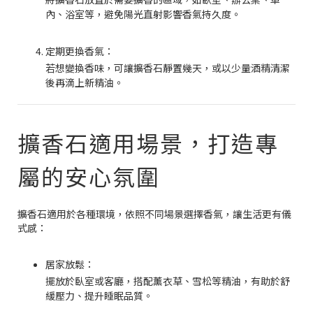
內、浴室等，避免陽光直射影響香氣持久度。
定期更換香氣：
若想變換香味，可讓擴香石靜置幾天，或以少量酒精清潔
後再滴上新精油。
擴香石適用場景，打造專
屬的安心氛圍
擴香石適用於各種環境，依照不同場景選擇香氣，讓生活更有儀
式感：
居家放鬆：
擺放於臥室或客廳，搭配薰衣草、雪松等精油，有助於舒
緩壓力、提升睡眠品質。