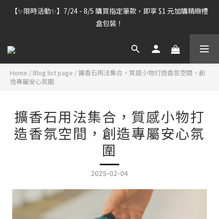
【雷雕訂單出貨暫停】7/30–8/7 進行機器維護，期間「含雷雕之
【✨限時活動✨】7/24 - 8/5 購買指定筆款，即享 $1 元加購精緻禮
訂單」將暫停出貨，敬請見諒。
盒包裝！
【雷雕訂單出貨暫停】7/30–8/7 進行機器維護，期間「含雷雕之
訂單」將暫停出貨，敬請見諒。
Home
/
Blog list page
/
擴香石用法集合，質感小物打造香氛空間，創
造專屬安心氛圍
擴香石用法集合，質感小物打
造香氛空間，創造專屬安心氛
圍
2025-02-04