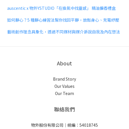
auscentic x 物外YSTUDIO「在換氣中找靈感」 精油擴香禮盒
如何靜心？5 種靜心練習法幫你找回平靜，放鬆身心、充電紓壓
藝術創作理念具象化，透過不同媒材與媒介訴說自我及內在想法
About
Brand Story
Our Values
Our Team
聯絡我們
物外股份有限公司｜統編：54018745