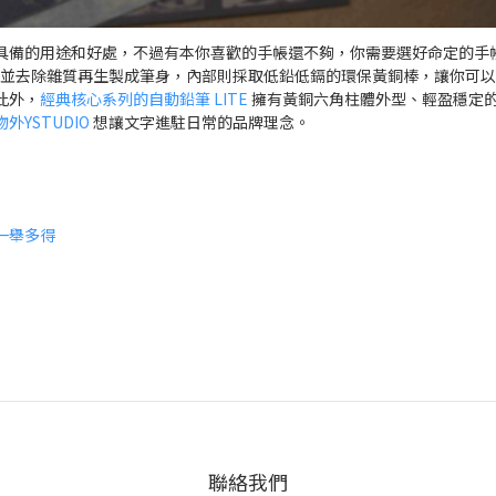
具備的用途和好處，不過有本你喜歡的手帳還不夠，你需要選好命定的手
並去除雜質再生製成筆身，內部則採取低鉛低鎘的環保黃銅棒，讓你可以
此外，
經典核心系列的自動鉛筆 LITE
擁有黃銅六角柱體外型、輕盈穩定
物外YSTUDIO
想讓文字進駐日常的品牌理念。
一舉多得
聯絡我們