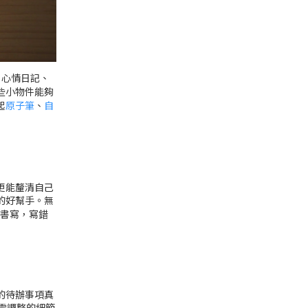
、心情日記、
些小物件能夠
起
原子筆
、
自
更能釐清自己
的好幫手。無
書寫，寫錯
的待辦事項真
需調整的細節