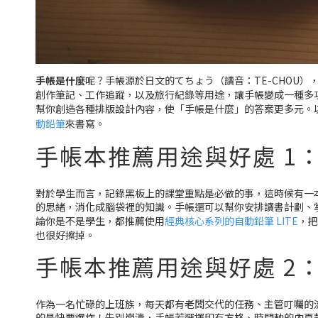
手帳是什麼
呢？手帳源於日文的てちょう（讀音：TE-CHOU
創作筆記、工作追蹤，以及旅行紀錄等用途，讓手帳變成一種多
幫你創造各種排版設計內容，使「手帳是什麼」的答案更多元。
動鉛筆
來書寫。
手帳本推薦用途與好處 1
對於學生而言，記錄黑板上的課堂重點是必做的事，這時候有一
的思緒，消化成腦袋裡的知識。手帳還可以幫你安排讀書計劃、
論你是不是學生，都推薦使用
經典核心系列的自動鉛筆 LITE
，把
也很好擦掉。
手帳本推薦用途與好處 2
作為一名忙碌的上班族，每天都有老闆交代的任務、主管叮囑的
的是快要爆炸！先別崩潰，手帳若選擇印有方格、時間軸的內頁款