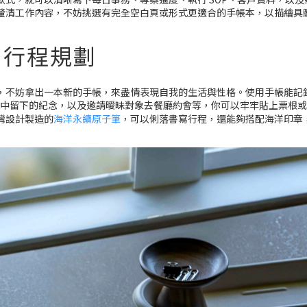
釐清工作內容，不妨挑選有完全空白頁或形式更適合的手帳本，以描繪具
：行程規劃
，不妨拿出一本新的手帳，來盡情表現自我的生活與性格。使用手帳能記
旅行途中留下的紀念，以及邀請曖昧對象去餐廳約會等，你可以牢牢貼上票根
灣設計製造的
海洋永續原子筆
，可以俐落書寫行程，還能夠搭配海洋印章