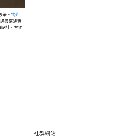
帳筆。
物外
邊書寫邊實
的設計，方便
社群網站