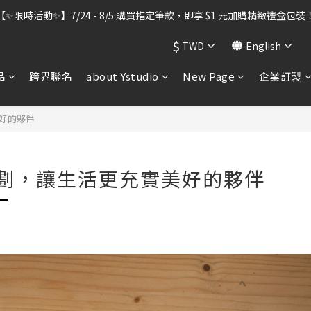
出貨暫停】7/30–8/7 進行機器維護，期間「含雷雕之訂單」將暫停出貨
【✨限時活動✨】7/24 - 8/5 購買指定筆款，即享 $1 元加購精緻禮盒包裝
$
TWD
English
出貨暫停】7/30–8/7 進行機器維護，期間「含雷雕之訂單」將暫停出貨
品
跨界聯名
about Ystudio
New Page
企業訂製
好的夥伴
劃，讓生活更充實美好的夥伴