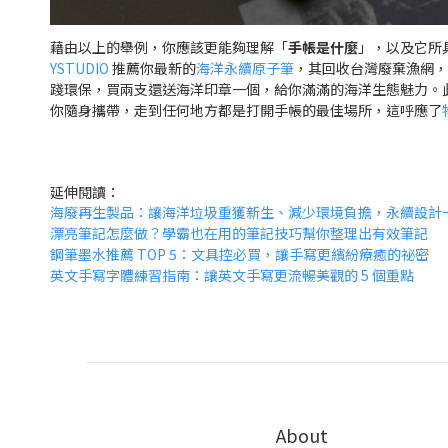
藉由以上的舉例，你應該更能夠理解「
手帳是什麼
」，以及它所
YSTUDIO
推薦你最新的
海洋永續原子筆
，其回收台灣廢棄漁網，
踐環保，買兩支還送海洋印章一個，給你滿滿的海洋生態魅力。
你隨身攜帶，走到任何地方都是打開手帳的最佳場所，這呼應了
延伸閱讀：
海廢再生製品：讓海洋垃圾重獲新生、減少環境負擔，永續設計
漂亮筆記怎麼做？學霸也在用的筆記技巧幫你整理出有效筆記
鋼筆墨水推薦 TOP 5：文具控必買，讓手寫更繽紛療癒的祕密
英文手寫字體練習指南：讓英文手寫更流暢美觀的 5 個重點
About