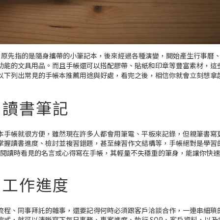
），原先指的是隨身攜帶的小筆記本，後來經過各種演變，開始產生行事曆
功能的文具用品。而且手帳還可以搭配膠帶、貼紙和印章等豐富素材，這
以下列出常見的手帳本推薦用途與好處，看完之後，相信你就會立刻想拿
：讀書筆記
本手帳就很方便，雖然現在許多人都會用筆電、平板來記錄，但親筆書寫
掌握讀書進度、檢討並複習錯題，甚至練習作文結構等，手帳絕對是學習
閱讀時看見的名言或心得寫在手帳，其輕量不失穩重的筆身，能讓你快速
：工作進度
流程、同事拜託的雜事，還要記得何時必須跟客戶洽談合作，一連串細瑣
式，就可以清晰寫下每日事務、專案進度、執行 SOP、客戶資料，以及