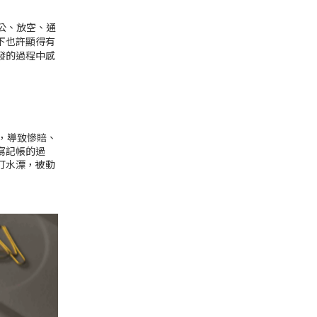
公、放空、通
下也許顯得有
發的過程中感
，導致慘賠、
寫記帳的過
打水漂，被動