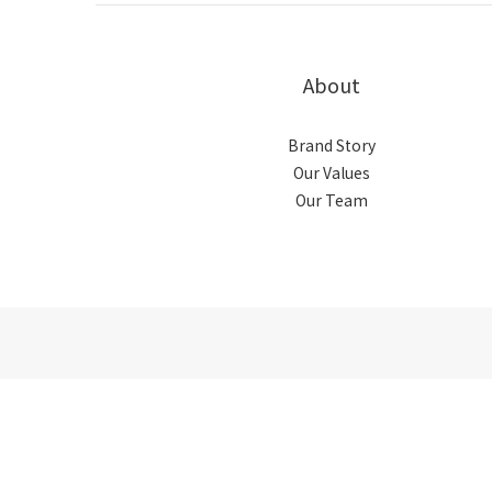
About
Brand Story
Our Values
Our Team