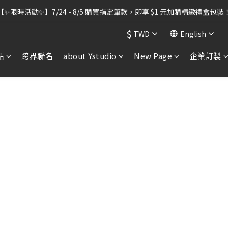
出貨暫停】7/30–8/7 進行機器維護，期間「含雷雕之訂單」將暫停出貨
【✨限時活動✨】7/24 - 8/5 購買指定筆款，即享 $1 元加購精緻禮盒包裝
$
TWD
English
出貨暫停】7/30–8/7 進行機器維護，期間「含雷雕之訂單」將暫停出貨
品
跨界聯名
about Ystudio
New Page
企業訂製