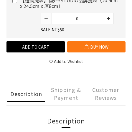
【禮物提袋】物外YSTUDIO品牌提袋（20.5cm
x 24.5cm x 厚8cm）
SALE NT$80
ADD TO CART
BUY NOW
Add to Wishlist
Shipping &
Customer
Description
Payment
Reviews
Description