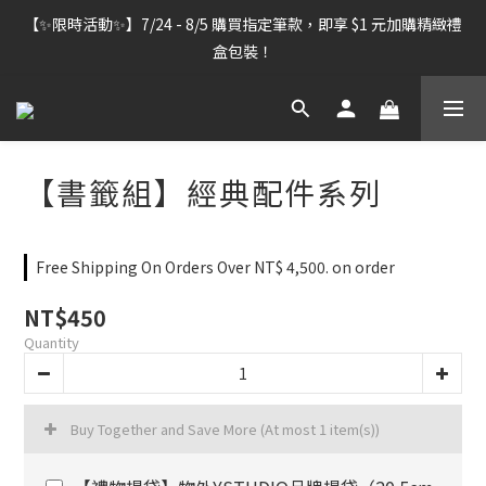
【雷雕訂單出貨暫停】7/30–8/7 進行機器維護，期間「含雷雕之
【✨限時活動✨】7/24 - 8/5 購買指定筆款，即享 $1 元加購精緻禮
訂單」將暫停出貨，敬請見諒。
盒包裝！
【雷雕訂單出貨暫停】7/30–8/7 進行機器維護，期間「含雷雕之
訂單」將暫停出貨，敬請見諒。
【書籤組】經典配件系列
Free Shipping On Orders Over NT$ 4,500. on order
NT$450
Quantity
Buy Together and Save More
(At most 1 item(s))