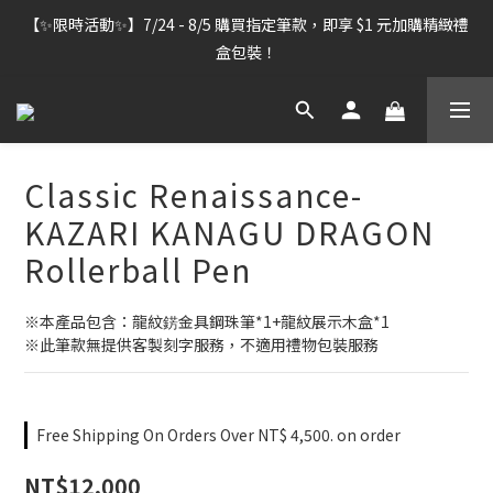
【雷雕訂單出貨暫停】7/30–8/7 進行機器維護，期間「含雷雕之
【✨限時活動✨】7/24 - 8/5 購買指定筆款，即享 $1 元加購精緻禮
訂單」將暫停出貨，敬請見諒。
盒包裝！
【雷雕訂單出貨暫停】7/30–8/7 進行機器維護，期間「含雷雕之
訂單」將暫停出貨，敬請見諒。
Classic Renaissance-
KAZARI KANAGU DRAGON
Rollerball Pen
※本產品包含：龍紋錺金具鋼珠筆*1+龍紋展示木盒*1
※此筆款無提供客製刻字服務，不適用禮物包裝服務
Free Shipping On Orders Over NT$ 4,500. on order
NT$12,000