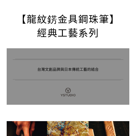
【龍紋錺金具鋼珠筆】
經典工藝系列