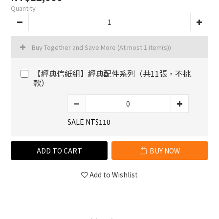
Quantity
Buy Together and Save More
(At most 1 item(s))
【經典信紙組】經典配件系列（共11張，不挑
款）
SALE NT$110
ADD TO CART
BUY NOW
Add to Wishlist