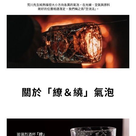
關於「繚＆繞」氣泡