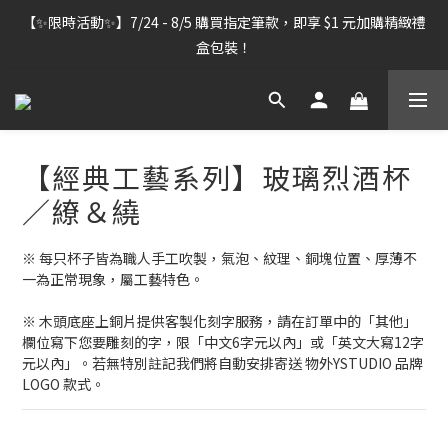
【雷雕訂單出貨暫停】7/30–8/7 進行機器維護，期間「含雷雕之
【✨限時活動✨】7/24 - 8/5 購買指定筆款，即享 $1 元加購精緻禮
訂單」將暫停出貨，敬請見諒。
盒包裝！
【雷雕訂單出貨暫停】7/30–8/7 進行機器維護，期間「含雷雕之
訂單」將暫停出貨，敬請見諒。
【經典工藝系列】玻璃烈酒杯
／繚＆繞
※ 每只杯子皆為職人手工吹製，氣泡、紋理、銅塊位置、厚薄不
一為正常現象，屬工藝特色。
※ 木頭底座上銅片提供客製化刻字服務，請在訂單中的「其他」
欄位寫下您要雕刻的字，限「中文6字元以內」或「英文大寫12字
元以內」。若無特別註記我們將自動安排寄送 物外YSTUDIO 品牌 
LOGO 款式。