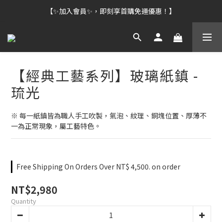
【✨加入會員✨，即刻享首購免運優惠！】
【經典工藝系列】玻璃紙鎮 -
琉光
※ 每一紙鎮皆為職人手工吹製，氣泡、紋理、銅塊位置、厚薄不
一為正常現象，屬工藝特色。
Free Shipping On Orders Over NT$ 4,500. on order
NT$2,980
Quantity