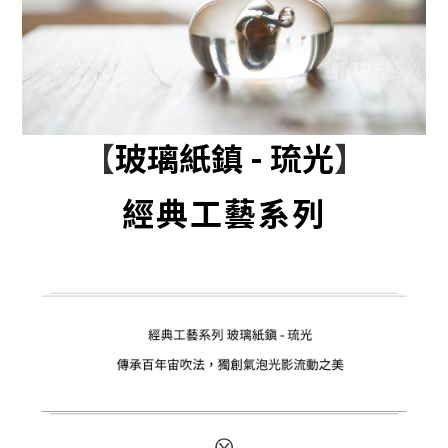
【
玻璃紙鎮 - 琉光
】
經典工藝系列