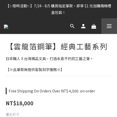
【雷雕訂單出貨暫停】7/30–8/7 進行機器維護，期間「含雷雕之
【✨限時活動✨】7/24 - 8/5 購買指定筆款，即享 $1 元加購精緻禮
訂單」將暫停出貨，敬請見諒。
盒包裝！
【雷雕訂單出貨暫停】7/30–8/7 進行機器維護，期間「含雷雕之
訂單」將暫停出貨，敬請見諒。
【雲龍箔鋼筆】經典工藝系列
日本職人 X 台灣精品文具，打造永垂不朽的工藝之筆。
【※此筆款無提供客製刻字服務※】
Free Shipping On Orders Over NT$ 4,500. on order
NT$18,000
筆尖尺寸