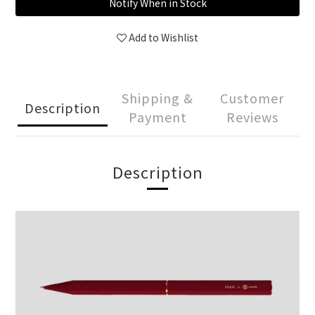
Notify When in Stock
Add to Wishlist
Shipping &
Customer
Description
Payment
Reviews
Description