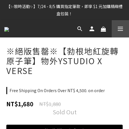
【雷雕訂單出貨暫停】7/30–8/7 進行機器維護，期間「含雷雕之
【✨限時活動✨】7/24 - 8/5 購買指定筆款，即享 $1 元加購精緻禮
訂單」將暫停出貨，敬請見諒。
盒包裝！
【雷雕訂單出貨暫停】7/30–8/7 進行機器維護，期間「含雷雕之
訂單」將暫停出貨，敬請見諒。
※絕版售罄※【勃根地紅旋轉
原子筆】物外YSTUDIO X
VERSE
Free Shipping On Orders Over NT$ 4,500. on order
NT$1,680
NT$1,880
Sold Out