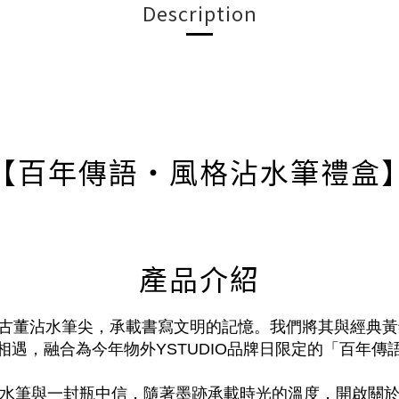
Description
【百年傳語・風格沾水筆禮盒
產品介紹
的西方古董沾水筆尖，承載書寫文明的記憶。我們將其與經典
相遇，融合為今年物外YSTUDIO品牌日限定的「百年傳
水筆與一封瓶中信，隨著墨跡承載時光的溫度，開啟關