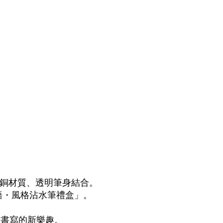
】
黃銅材質、透明筆身結合。
語・風格沾水筆禮盒」。
於書寫的新樂趣。