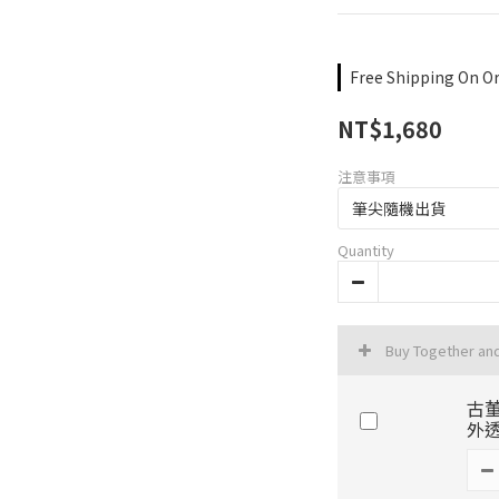
Free Shipping On Or
NT$1,680
注意事項
Quantity
Buy Together an
古
外