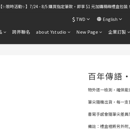
出貨暫停】7/30–8/7 進行機器維護，期間「含雷雕之訂單」將暫停出貨
【✨限時活動✨】7/24 - 8/5 購買指定筆款，即享 $1 元加購精緻禮盒包裝
$
TWD
English
出貨暫停】7/30–8/7 進行機器維護，期間「含雷雕之訂單」將暫停出貨
品
跨界聯名
about Ystudio
New Page
企業訂製
百年傳語
物外逐一檢測，確保能
筆尖隨機出貨，每一支
書寫手感會隨筆尖差異
備註：禮盒裡將另外附