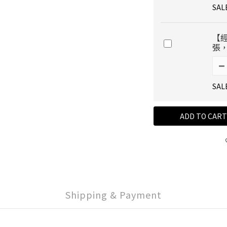
SAL
【
張
SAL
ADD TO CART
Shipping & Payment