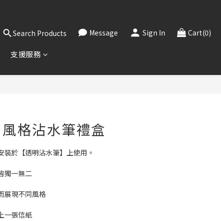
，敬請見諒。
！
Message
Sign In
Cart(0)
Search Products
，敬請見諒。
支援服務
BUY NOW
・風格沾水筆禮盒
安裝於【透明沾水筆】上使用。
皆獨一無二
而展現不同風格
上一張信紙