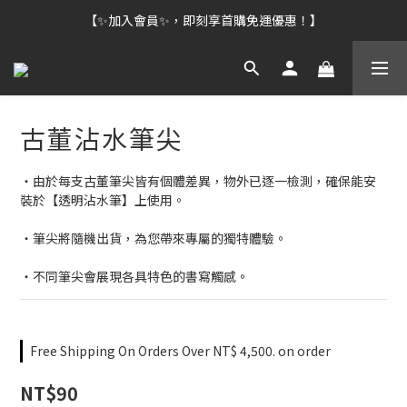
【✨加入會員✨，即刻享首購免運優惠！】
古董沾水筆尖
・由於每支古董筆尖皆有個體差異，物外已逐一檢測，確保能安
裝於【透明沾水筆】上使用。
・筆尖將隨機出貨，為您帶來專屬的獨特體驗。
・不同筆尖會展現各具特色的書寫觸感。
Free Shipping On Orders Over NT$ 4,500. on order
NT$90