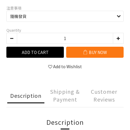
注意事項
Quantity
ADD TO CART
BUY NOW
Add to Wishlist
Shipping &
Customer
Description
Payment
Reviews
Description