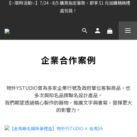
【雷雕訂單出貨暫停】7/30–8/7 進行機器維護，期間「含雷雕之
【雷雕訂單出貨暫停】7/30–8/7 進行機器維護，期間「含雷雕之
訂單」將暫停出貨，敬請見諒。
訂單」將暫停出貨，敬請見諒。
【✨限時活動✨】7/24 - 8/5 購買指定筆款，即享 $1 元加購精緻禮
盒包裝！
【雷雕訂單出貨暫停】7/30–8/7 進行機器維護，期間「含雷雕之
企業合作案例
訂單」將暫停出貨，敬請見諒。
物外YSTUDIO曾為多家企業行號及政府單位客製商品，也
多次與知名品牌聯名設計產品。
我們期望透過精心製作的器物，推廣文字與書寫，發揮更大
的影響力。