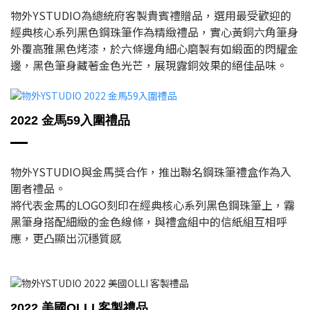
物外YSTUDIO為總統府客製貴賓禮贈品，選用最受歡迎的
經典核心系列黑色鋼珠筆作為精緻禮品，實心黃銅六角筆身
外覆高雅黑色烤漆，於六條邊角細心磨製有如緞面的閃耀金
邊，黑色筆身藏著金色光芒，展現露銅效果的絕佳品味。
2022 金馬59入圍禮品
物外YSTUDIO與金馬獎合作，推出聯名鋼珠筆禮盒作為入
圍者禮品。
將代表金馬的LOGO刻印在經典核心系列黑色鋼珠筆上，霧
黑筆身搭配細緻的金色線條，與禮盒組中的信紙組互相呼
應，更凸顯出沉穩質感
2022 美國OLLI 客製禮品