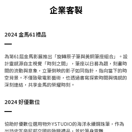
企業客製
2024 金馬61禮品
為第61屆金馬影展推出「旋轉原子筆與黃銅筆座組合」。設
計靈感源自主視覺「時刻之間」，筆座以日晷為題，刻畫時
間的流動與意象，立筆倒映的影子如同指針，指向當下的時
空背景。不僅致敬電影藝術，也透過書寫探索時間與情感的
深刻連結，共享金馬的榮耀時刻。
2024 好優數位
協助好優數位選用物外YSTUDIO的海洋永續鋼珠筆，作為
出訪史瓦帝尼邦交國的致贈禮品，並於筆身雷雕