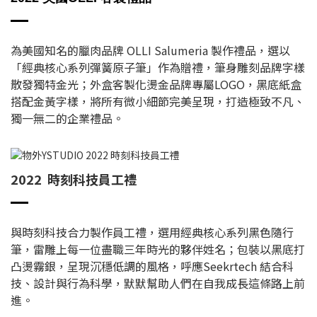
為美國知名的臘肉品牌 OLLI Salumeria 製作禮品，選以
「經典核心系列彈簧原子筆」作為贈禮，筆身雕刻品牌字樣
散發獨特金光；外盒客製化燙金品牌專屬LOGO，黑底紙盒
搭配金黃字樣，將所有微小細節完美呈現，打造極致不凡、
獨一無二的企業禮品。
2022 時刻科技員工禮
與時刻科技合力製作員工禮，選用經典核心系列黑色隨行
筆，雷雕上每一位盡職三年時光的夥伴姓名；包裝以黑底打
凸燙霧銀，呈現沉穩低調的風格，呼應Seekrtech 結合科
技、設計與行為科學，默默幫助人們在自我成長這條路上前
進。