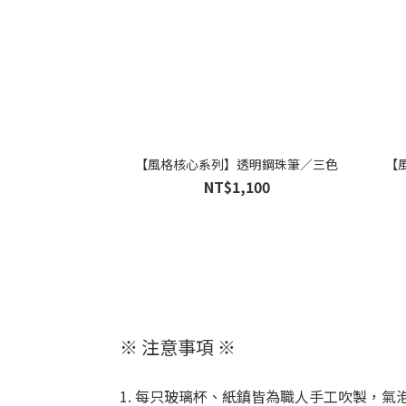
【風格核心系列】透明鋼珠筆／三色
【
NT$1,100
※ 注意事項 ※
1. 每只玻璃杯、紙鎮皆為職人手工吹製，