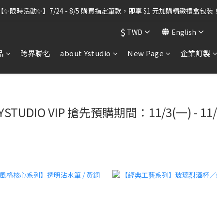
出貨暫停】7/30–8/7 進行機器維護，期間「含雷雕之訂單」將暫停出貨
【✨限時活動✨】7/24 - 8/5 購買指定筆款，即享 $1 元加購精緻禮盒包裝
$
TWD
English
出貨暫停】7/30–8/7 進行機器維護，期間「含雷雕之訂單」將暫停出貨
品
跨界聯名
about Ystudio
New Page
企業訂製
STUDIO VIP 搶先預購期間：11/3(一) - 11/