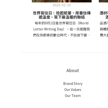
2025-02-25
世界寫信日：拾起紙筆，用書信傳
酒杯
遞溫度、寫下最溫暖的聯結
每年的9月1日是世界寫信日（World
品酒
Letter Writing Day），這一天提醒我
與觸
們在快節奏的數位時代，不妨放下鍵盤
費大
與螢幕，改用手寫信件表達思念與感
類同
謝。雖然科技讓我們能夠隨時傳遞訊
狀、
息，但親手寫下的字句卻承載著無法取
提升
代的溫度與情感。本篇文章將帶你了解
紹紅
世界寫信日的由來、手寫信件的價值，
的特
About
以及如何透過書信創造更深刻的連結。
時刻。
世界寫信日的由來與意義世界寫信日
紅酒
（World Letter Writing Day）由澳洲
的酒
Brand Story
作家Richard Simpkin於2014年發起，
酒杯
Our Values
目的是鼓勵人們重拾傳統書信文化，讓
氣充
Our Team
寫信這項古老而美麗的習慣得以延續。
見的
在過去，書信是人與人之間溝通的主要
紅酒