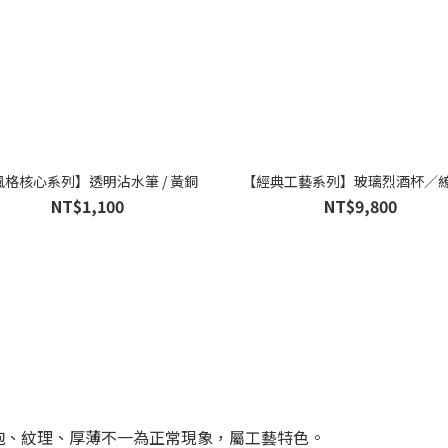
風格核心系列】透明沾水筆 / 黃銅
【經典工藝系列】玻璃烈酒杯／
NT$1,100
NT$9,800
氣泡、紋理、厚薄不一為正常現象，屬工藝特色。