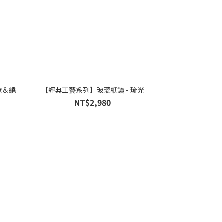
繚＆繞
【經典工藝系列】玻璃紙鎮 - 琉光
NT$2,980