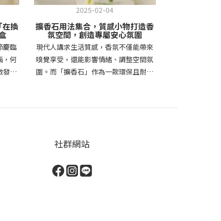
2025-02-04
20
O「在換
擴香石用法集合，質感小物打造香
讓書寫回到日
盒
氛空間，創造專屬安心氛圍
寫字風格：專
節慶臨
現代人講求生活質感，香氛不僅能帶來
現任新竹老爺
惱，何
嗅覺享受，還能影響情緒、調整空間氛
深耕飯店事業
激發靈
圍。而「擴香石」作為一款環保且耐用
工作與管理挑
台灣純
的香氛小物，不需要電源或火源，即可
為管理工作的
精品文具
透過毛細孔擴散精油香氣，讓空間充滿
種方式。本次
以大自然
療癒氛圍。這篇文章將帶你了解擴香石
YSTUDIO主
常書寫
的用法與保養技巧，幫助你打造個人專
刻的對談，分
」 精
屬的放鬆空間。擴香石是什麼？為什麼
筆的偏好，以
社群網站
ic
值得使用？擴香石是一種無需燃燒或插
日常管理與生活
與物外
電的香氛擴散工具，通常由石膏、陶瓷
陳進東總經理
擺放於
或天然礦石製成，透過多孔結構吸收精
待！ （照片來源：寫樂文化） 廖宜賢
柔環
油並釋放香氣。與傳統擴香方式相比，
（以下簡稱廖
次吐納
擴香石具有以下優勢：環保安全：不需
管理者，您是
。純淨
要蠟燭、電力，也沒有煙霧，適合長時
否有特別的工
具，聯
間使用。可重複使用：只需更換精油，
（以下簡稱陳