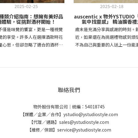
2025-02-25
2025-02-18
種類介紹指南：想擁有美好品
auscentic x 物外YSTUDI
酒體驗，從挑對酒杯開始！
氣中找靈感」 精油擴香禮
不僅是味覺的饗宴，更是一種視覺
歲末是充滿分享與感謝的時刻。
覺的享受。許多人在選擇酒款時花
近，如果還在為挑選禮物感到煩
量心思，但卻忽略了適合的酒杯種
不為自己與重要的人送上一份能
樣會影響風味表現。不同酒杯的形
感、細細體驗當下的獨特禮物！
材質與容量，能夠強化酒體香氣、
淨香氛代表品牌 auscentic 與
品飲體驗。這篇文章將為你詳細介
品牌物外 YSTUDIO 攜手合作，
酒杯、白酒杯、威士忌杯、香檳杯
原貌為調香靈感，將香氣融入日
點，讓你在家也能享受專業級品酒
場景，共同推出「在換氣中找靈感
聯絡我們
紅酒杯 vs. 白酒杯：形狀影響風味
油擴香禮盒。禮盒內含 auscent
與白酒的風味特性不同，因此專屬
100% 純天然複方精油「換氣」
杯設計能夠帶出最細緻的口感。紅
YSTUDIO「綠意擴香石」，適合
物外股份有限公司｜統編：54018745
：通常擁有較大杯肚，讓紅酒與空
書桌或工作空間，讓天然香氣輕
【媒體／企業／合作】ystudio@ystudiostyle.com
分接觸，幫助釋放單寧與香氣。常
繞，透過氣味引導呼吸，在每一
【代理／通路】sales@ystudiostyle.com
類型有波爾多杯（適合酒體厚重的
之間點亮思緒，喚醒沉睡的靈感
【維修／保固】service@ystudiostyle.com
，如赤霞珠）和勃根地杯（適合酒
香氛代表品牌 x 台灣人的精品文