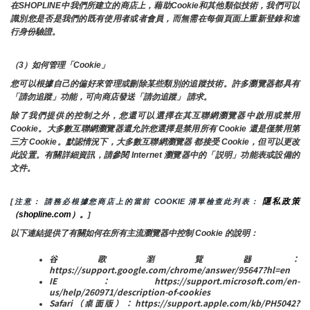
在SHOPLINE中我們所建立的商店上，藉助Cookie和其他類似技術，我們可以
識別您是否是我們的既有使用者或者會員，而無需在每個頁面上重新登錄和進
行身份驗證。
（3）如何管理「Cookie」
您可以根據自己的偏好來管理或刪除某些類別的追蹤技術。許多瀏覽器都具有
「請勿追蹤」功能，可向商店發送「請勿追蹤」 請求。
除了我們提供的控制之外，您還可以選擇在其互聯網瀏覽器中啟用或禁用
Cookie。大多數互聯網瀏覽器還允許您選擇是禁用所有 Cookie 還是僅禁用第
三方 Cookie。默認情況下，大多數互聯網瀏覽器 都接受 Cookie，但可以更改
此設置。有關詳細資訊，請參閱 Internet 瀏覽器中的「説明」功能表或設備的
文件。
隱私政策
[注意： 請務必根據您商店上的當前 COOKIE 清單檢查此列表： 
（shopline.com）。
]
以下連結提供了有關如何在所有主流瀏覽器中控制 Cookie 的說明：
谷歌瀏覽器：
https://support.google.com/chrome/answer/95647?hl=en
IE：https://support.microsoft.com/en-
us/help/260971/description-of-cookies
Safari（桌面版）：https://support.apple.com/kb/PH5042?