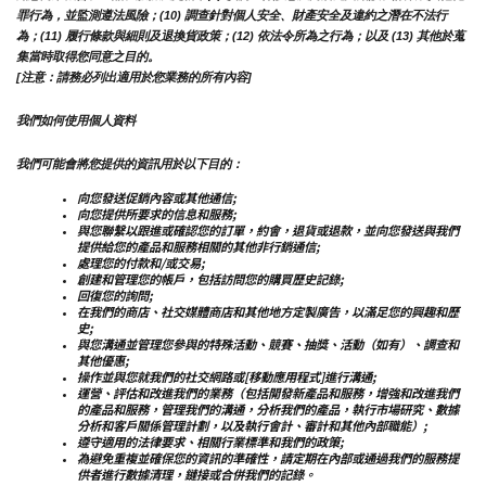
罪行為，並監測遵法風險；(10) 調查針對個人安全、財產安全及違約之潛在不法行
為；(11) 履行條款與細則及退換貨政策；(12) 依法令所為之行為；以及 (13) 其他於蒐
集當時取得您同意之目的。
[注意：請務必列出適用於您業務的所有內容]
我們如何使用個人資料
我們可能會將您提供的資訊用於以下目的：
向您發送促銷內容或其他通信;
向您提供所要求的信息和服務;
與您聯繫以跟進或確認您的訂單，約會，退貨或退款，並向您發送與我們
提供給您的產品和服務相關的其他非行銷通信;
處理您的付款和/或交易;
創建和管理您的帳戶，包括訪問您的購買歷史記錄;
回復您的詢問;
在我們的商店、社交媒體商店和其他地方定製廣告，以滿足您的興趣和歷
史;
與您溝通並管理您參與的特殊活動、競賽、抽獎、活動（如有）、調查和
其他優惠;
操作並與您就我們的社交網路或[移動應用程式]進行溝通;
運營、評估和改進我們的業務（包括開發新產品和服務，增強和改進我們
的產品和服務，管理我們的溝通，分析我們的產品，執行市場研究、數據
分析和客戶關係管理計劃，以及執行會計、審計和其他內部職能）;
遵守適用的法律要求、相關行業標準和我們的政策;
為避免重複並確保您的資訊的準確性，請定期在內部或通過我們的服務提
供者進行數據清理，鏈接或合併我們的記錄。