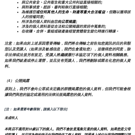
與公共安全、公共衛生和重大公共利益直接相關的;
與刑事偵查、起訴、審判和執行直接相關;
為維護您
或任何其他人的生命、財產等重大合法權益
，但難以獲得該
人的授權同意;
所涉及的個人資料由您
向公眾揭露
;
涉及的個人資料是從合法和公開揭露的資訊中蒐集的;
在收購、合併、重組或破產後經營實體發生變化時進行轉讓。
注意：如果由於上述原因需要傳輸，我們將在傳輸之前告知您資訊的目的和類
型以及受讓人（如果涉及敏感信息，我們也會通知您），並徵得您的同意，除
非法律或法規另有規定。受讓人將繼續履行本協定項下的個人資料相關義務。
如果我們破產或停止運營，並且沒有受讓人，我們將刪除或匿名化您的個人資
料。
（4） 公開揭露
原則上，我們不會向公眾或未定義的群體揭露您的個人資料，但我們可能會根
據我們與您的協定或適用的法律法規揭露您的個人資料。
[注： 如果需要年齡限制，請插入以下部分]
未成年人
本商店不適用於18歲以下的個人。我們不會故意蒐集兒童的個人資料。如果您是父母
或監護人，並且認為您的孩子向我們提供了個人資料，請通過上述位址與我們聯繫以請