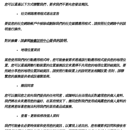
您可以通過以下方式聯繫我們，要求我們不要向您發送簡訊。
社交網路應用程式退出宣告
要從您的社交網路帳戶中移除或刪除我們的社交媒體應用程式，請按照社交網路中的說
明進行操作。
提供的說明
對於臉書：請參閱
臉書説明中心
。
地理位置資訊
當您使用我們的行動應用程式時，您可能會被要求透過該行動應用程式提供您的地理位
置。您可以通過調整行動裝置的位置服務設定來選擇不共用您的地理位置詳細資訊。要
拒絕分享您的地理位置詳細資訊，請按照行動裝置上的說明更改相關設置;否則，請聯
繫您的服務提供者或設備製造商。
撤回同意
您可以撤回您之前向我們提供的任何同意，或隨時以合法理由反對處理您的個人資料。
我們將在未來應用您的偏好。在某些情況下，撤回您對我們使用或揭露您的個人資料的
同意將意味著您無法利用我們的某些產品或服務。
查看、更新和修改個人資料
我們可能會在必要時保留和使用您的資訊，以實現上述目的。您有權要求訪問和接收有