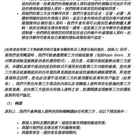
目的的約束。如果我們共用敏感個人資料或我們的關聯公司出於不同
目的使用和處理個人資料，我們將再次尋求您的授權和同意。
與我們的第三方合作夥伴共享：我們只會出於合法、正當、必要、具
體和明確的目的共用個人資料，並且只會共用向您或您的客戶提供相
關服務所必需的個人資料。我們不會共用可以識別您
身份的個人資
料
，除非法律或法規另有規定。通常，這些第三方合作夥伴也是數據
控制者，他們將在徵得您的同意后在自己的帳戶中處理個人資料。此
類合作夥伴可能有自己單獨的隱私政策和用戶協定。
 此外，
[如果您使用第三方营銷應用程式蒐集有關您商店上買家活動的資訊，請插入]
當我們使用
商店
時
，
我們可能會
使用
第三方功能或服務（包括Apps Store、支
付閘道或物流服務提供者的應用程式）。請注意，此類功能或服務由第三方提
供。本隱私政策中描述的規則和程式不適用於此類第三方功能和服務。您向第
三方商店或服務提供的任何資訊將直接提供給這些服務的網路運營商。即使您
通過商店訪問，您也必須遵守這些第三方的適用隱私政策和用戶協定（如果
有）。我們不對任何第三方商店的內容以及有關個人資料和安全措施的第三方
政策負責。在向第三方提供任何個人資料之前，您應閱讀並理解第三方的隱私
政策和用戶協定。
（3） 轉讓
原則上，我們不會將個人資料的控制權轉讓給任何第三方，但以下情況除外：
應個人資料主體的要求，或經您事先明確授權或同意;
與履行我們在法律法規下的義務有關;
與國家安全、國防安全直接相關的;