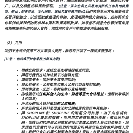
務提供者處理您和您客戶的個人資料，這些服務提供者可以促進「瞭解您的客
戶」以及交易監控和風險管理。 
 [注意：添加您與之共用此資訊的任何其他供應
我們將與第三方服務提供者
商。例如，銷售管道、支付閘道、運輸和履行應用程式]
簽署保密協定，以管理數據處理的目的、處理期限和雙方的責任，並將要求合
作夥伴根據我們的要求和本隱私政策處理數據。如果您不同意合作夥伴蒐集提
供相關服務所需的個人資料，您或您的客戶可能無法使用相關服務。
（2） 共用
我們不會與任何第三方共享個人資料，除非存在以下一種或多種情況：
[注意： 包括適用於您業務的所有內容]
根據您的要求，或經您事先明確授權或同意;
與履行我們在法律法規下的義務有關;
與國家安全、國防安全直接相關的;
與公共安全、公共衛生和重大公共利益直接相關的;
與刑事偵查、起訴、審判和執行直接相關;
為維護您
或任何其他人的生命、財產等重大合法權益
，但難以取得該
人的同意;
所涉及的個人資料由您
向公眾揭露
;
所涉及的個人資料是從合法和公開揭露的資訊中蒐集的。
與 SHOPLINE 和 SHOPLINE 的附屬公司共用：為了向您提供 
SHOPLINE 產品和服務，提出您可能感興趣的推薦，解決帳戶問
題，保護我們的附屬公司或其他使用者或公眾的人身和財產安全，您
承認並同意我們可以與我們的附屬公司共用您和您的客戶的個人資
料。我們只會在必要的範圍內共享個人資料，並受本隱私政策規定的