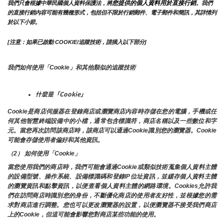
您提供的個人資料用於直接行銷
我們只會根據中華民國個人資料保護法，將
。我們
的直接行銷內容可能有幾種形式，包括但不限於行銷郵件、電子郵件和簡訊，其詳情列
於以下小節。
[注意：如果已啟動 COOKIE/追蹤技術，請插入以下部分]
我們如何使用「Cookie」和其他類似的追蹤技術
什麼是「Cookie」
Cookie是商店伺服器在登錄商店或瀏覽商店內容時存儲在您的電腦，手機或任
何其他智慧終端設備中的小檔，通常包含標識符，商店名稱以及一些數位和字
元。當您再次訪問該商店時，該商店可以通過Cookie識別您的瀏覽器。Cookie 
可能會存儲使用者偏好和其他資訊。
（2） 如何使用「Cookie」
當您使用我們的商店時，我們可能會通過Cookie或類似技術蒐集個人資料主體
的設備型號、操作系統、設備標識碼和登錄IP位址資訊，並緩存個人資料主體
的瀏覽資訊和點擊資訊，以便查看個人資料主體的網路環境。Cookies允許我
們在訪問商店時識別您的身份，不斷優化商店的使用者友好性，並根據您的需
求對商店進行調整。您也可以更改瀏覽器的設置，以便瀏覽器不接受我們商店
上的Cookie，但這可能會影響您對商店某些功能的使用。