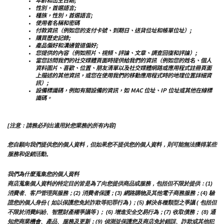
年齡和出生日期;
性別，首選語言;
種族，性別，首選語言;
使用者名稱和密碼
付款資訊（例如您的支付卡號、到期日、送貨位址和帳單位址）;
購買歷史記錄;
產品偏好和溝通管道偏好;
您提供的內容（例如照片、視頻、評論、文章、調查回復和評論）;
當您訪問我們的社交媒體頁面時提供給我們的資訊（例如您的姓名、個人
資料圖片、喜歡、位置、朋友清單以及社交媒體網路或應用程式註冊頁面
上描述的其他資訊，或您在使用我們的移動應用程式時的地理位置詳細資
訊）;
設備標識碼，例如有關設備的資訊，如 MAC 位址、IP 位址或其他在線標
識碼。
[注意：請務必列出適用於您業務的所有內容]
您自願向我們提供您的個人資料，但如果您不提供您的個人資料，則可能無法獲得某些
服務和促銷活動。
我們為什麼蒐集您的個人資料
商店蒐集個人資料的特定目的皆是為了向您提供商品或服務，包括但不限於提供：(1) 
消費者、客戶管理與服務；(2) 消費者保護；(3) 網路購物及其他電子商務服務；(4) 驗
證您的個人身份 ( 如以保護您免於詐欺等犯罪行為 )；(5) 解決各種類型之爭議 ( 包括但
不限於消費糾紛、智慧財產權爭議等 )； (6) 增進安全交易行為；(7) 收取債務； (8) 通
知您商業機會、產品、服務及更新；(9) 偵測並保護您及商店免於錯誤、詐欺或其他犯