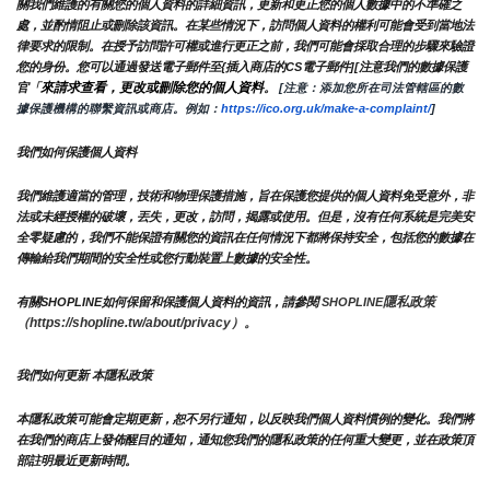
關我們維護的有關您的個人資料的詳細資訊，更新和更正您的個人數據中的不準確之
處，並酌情阻止或刪除該資訊。在某些情況下，訪問個人資料的權利可能會受到當地法
律要求的限制。在授予訪問許可權或進行更正之前，我們可能會採取合理的步驟來驗證
您的身份。您可以通過發送電子郵件至{插入商店的CS電子郵件][注意我們的數據保護
來請求查看，更改或刪除您的個人資料
官「
。
 [注意：添加您所在司法管轄區的數
據保護機構的聯繫資訊或商店。例如：
https://ico.org.uk/make-a-complaint/
]
我們如何保護個人資料
我們維護適當的管理，技術和物理保護措施，旨在保護您提供的個人資料免受意外，非
法或未經授權的破壞，丟失，更改，訪問，揭露或使用。但是，沒有任何系統是完美安
全零疑慮的，我們不能保證有關您的資訊在任何情況下都將保持安全，包括您的數據在
傳輸給我們期間的安全性或您行動裝置上數據的安全性。
隱私政策 
有關SHOPLINE如何保留和保護個人資料的資訊，請參閱 
SHOPLINE
（https://shopline.tw/about/privacy）。 
我們如何更新 本隱私政策 
本隱私政策可能會定期更新，恕不另行通知，以反映我們個人資料慣例的變化。我們將
在我們的商店上發佈醒目的通知，通知您我們的隱私政策的任何重大變更，並在政策頂
部註明最近更新時間。