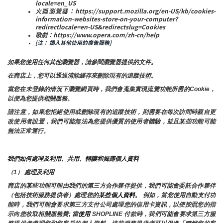
locale=en_US
火狐瀏覽器：https://support.mozilla.org/en-US/kb/cookies-
information-websites-store-on-your-computer?
redirectlocale=en-US&redirectslug=Cookies
歌劇：https://www.opera.com/zh-cn/help
[注： 插入其他使用的廣告服務]
如果您使用任何其他瀏覽器，請參閱瀏覽器提供的文件。
在商店上，您可以通過清除緩存來刪除現有的追蹤技術。
當您在未登錄的情況下瀏覽網頁時，我們會蒐集實現流覽功能所需的Cookie，
以便為您提供相關服務。
請注意，如果您拒絕使用或刪除現有的追蹤技術，則需要在每次訪問時親自更
改使用者設置，我們可能無法為您提供優質的使用者體驗，並且某些功能可能
無法正常運行。
我們如何處理及利用、共用、轉讓和揭露個人資料
（1） 處理及利用
商店的某些功能可能由我們的第三方合作夥伴提供，我們可能會委託合作夥伴
（包括技術服務提供者）處理您的
某些個人資料
。 例如，當您使用自動支付功
能時，我們可能會要求第三方支付公司處理您的信用卡資訊，以便按照您的指
示向您收取相關服務費; 當
使用 
SHOPLINE 付款時，我們可能會要求第三方服