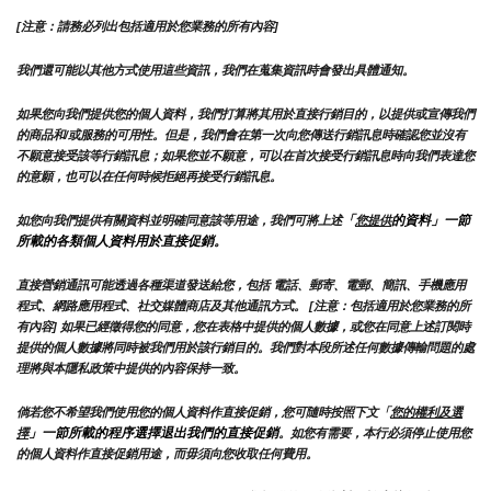
[注意：請務必列出包括適用於您業務的所有內容]
我們還可能以其他方式使用這些資訊，我們在蒐集資訊時會發出具體通知。
如果您向我們提供您的個人資料，我們打算將其用於直接行銷目的，以提供或宣傳我們
的商品和/或服務的可用性。但是，我們會在第一次向您傳送行銷訊息時確認您並沒有
不願意接受該等行銷訊息；如果您並不願意，可以在首次接受行銷訊息時向我們表達您
的意願，也可以在任何時候拒絕再接受行銷訊息。
「
的資料」一節
如您向我們提供有關資料並明確同意該等用途，我們可將上述
您提供
所載的各類個人資料用於直接促銷。
直接營銷通訊可能透過各種渠道發送給您，包括 電話、郵寄、電郵、簡訊、手機應用
程式、網路應用程式、社交媒體商店及其他通訊方式。 [注意：包括適用於您業務的所
有內容] 如果已經徵得您的同意，您在表格中提供的個人數據，或您在同意上述訂閱時
提供的個人數據將同時被我們用於該行銷目的。我們對本段所述任何數據傳輸問題的處
理將與本隱私政策中提供的內容保持一致。
倘若您不希望我們使用您的個人資料作直接促銷，您可隨時按照下文「
您的權利及選
」一節所載的程序選擇退出我們的直接促銷
擇
。如您有需要，本行必須停止使用您
的個人資料作直接促銷用途，而毋須向您收取任何費用。