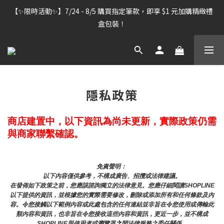
【雷雕訂單出貨暫停】7/30–8/7 進行機器維護，期間「含雷雕之
【✨限時活動✨】7/24 - 8/5 購買指定筆款，即享 $1 元加購精緻禮
訂單」將暫停出貨，敬請見諒。
盒包裝！
【雷雕訂單出貨暫停】7/30–8/7 進行機器維護，期間「含雷雕之
訂單」將暫停出貨，敬請見諒。
隱私政策
商店建置中，以下資訊為尚未更新，實際政策仍需
與商家聯繫確認。
免責聲明： 
以下內容僅供參考，不構成廣告、招攬或法律建議。
在發佈如下政策之前，您應該諮詢獨立的法律意見。您應仔細閱讀SHOPLINE
以下提供的資訊，並根據您的實際需要修改，刪除或添加所有和任何條款及內
容。令您接觸以下範例內容或此處包含的任何連結並非旨在令您使用或傳輸此
類內容和資訊，也非旨在令您接收這些內容和資訊，更近一步，並不構成
SHOPLINE與使用者或瀏覽器
之
間法律服務之委任關係。