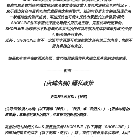
在未向您所在地區的職業律師或者專業法律從業人員尋求法律意見的情況下，
您不應出於任何目的依賴此處提供之範例資訊。範例內容所包含的資訊僅作為
一般概括性的資訊提供，可能反映也可能未反映出最新的法律發展;因此，
SHOPLINE並不承諾或保證此範例的資訊是正確、完整或即時更新的。 
SHOPLINE 明確表示不對您基於本頁面的任何或所有內容採取或未採取的任何
行動承擔任何責任。
此外， SHOPLINE 並不一定認可本頁面可能連結到之任何第三方內容，也絕不
對其承擔任何責任。
如果您有客戶在歐洲或美國，我們強烈建議您尋求獨立且專業的法律建議。
--------------範例----------------
{店鋪名稱} 隱私政策
更新和生效日期： [日期]
}的
{公司/商號/個人名稱}（以下簡稱「我們」，「我們」或「我們的」），{店舖名稱
運營商
，尊重您對隱私的關注，並重視我們與您的關係。 
當您訪問由我們的 SaaS 服務提供者 SHOPLINE（以下簡稱「SHOPLINE」）
授權我們建立的商店（以下簡稱「商店」）時，我們可能會蒐集和處理、利用