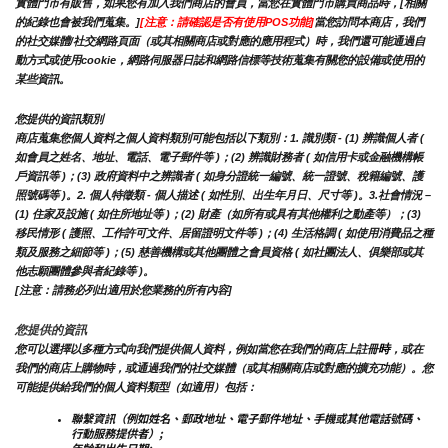
實體門市有販售，如果您有加入我們商店的會員，當您在實體門市購買商品時，[相關
的紀錄也會被我們蒐集。]
[注意：請確認是否有使用POS功能]
當您訪問本商店，我們
的社交媒體/社交網路頁面（或其相關商店或對應的應用程式）時，我們還可能通過自
動方式或使用cookie，網路伺服器日誌和網路信標等技術蒐集有關您的設備或使用的
某些資訊。
您提供的資訊類別
商店蒐集您個人資料之個人資料類別可能包括以下類別：1. 識別類 - (1) 辨識個人者 ( 
如會員之姓名、地址、電話、電子郵件等 )；(2) 辨識財務者 ( 如信用卡或金融機構帳
戶資訊等 )；(3) 政府資料中之辨識者 ( 如身分證統一編號、統一證號、稅籍編號、護
照號碼等 )。2. 個人特徵類 - 個人描述 ( 如性別、出生年月日、尺寸等 )。3.社會情況 – 
(1) 住家及設施 ( 如住所地址等 )；(2) 財產（如所有或具有其他權利之動產等）；(3) 
移民情形 ( 護照、工作許可文件、居留證明文件等 )；(4) 生活格調 ( 如使用消費品之種
類及服務之細節等 )；(5) 慈善機構或其他團體之會員資格 ( 如社團法人、俱樂部或其
他志願團體參與者紀錄等 )。
[注意：請務必列出適用於您業務的所有內容]
您提供的資訊
時
您可以選擇以多種方式向我們提供個人資料，例如當您在我們的商店上註冊
，或在
我們的商店上購物時，或通過我們的社交媒體（或其相關商店或對應的擴充功能）。您
可能提供給我們的個人資料類型（如適用）包括：
聯繫資訊（例如姓名、郵政地址、電子郵件地址、手機或其他電話號碼、
行動服務提供者）;