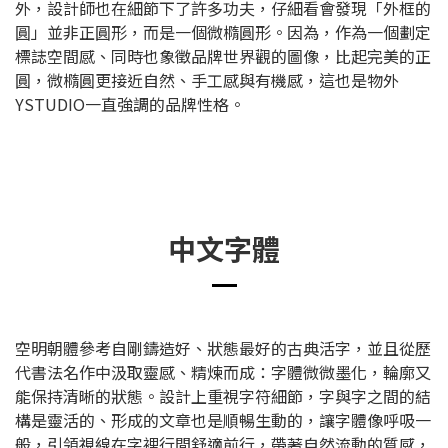
外，設計師也在細節下了許多功夫，仔細看會發現「外框的
圓」並非正圓形，而是一個微橢圓形。因為，作為一個劃定
標誌空間感、同時也象徵品牌世界觀的圖像，比起完美的正
圓，微橢圓更接近自然、手工感與有機感，這也是物外
YSTUDIO一直強調的品牌性格。
中文字體
空明朝體參考自剛鑄造好、狀態最好的古典活字，並且從歷
代書法名作中汲取靈感、精煉而成：字體微微墨化，輪廓又
能保持清晰的狀態。設計上重視字符細節，字與字之間的結
構是靈活的、形成的文章也是順暢生動的，讓字體像呼吸一
般，引領視線在字裡行間舒適前行，帶著自然流動的質感，