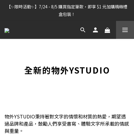
【雷雕訂單出貨暫停】7/30–8/7 進行機器維護，期間「含雷雕之
【✨限時活動✨】7/24 - 8/5 購買指定筆款，即享 $1 元加購精緻禮
訂單」將暫停出貨，敬請見諒。
盒包裝！
【雷雕訂單出貨暫停】7/30–8/7 進行機器維護，期間「含雷雕之
訂單」將暫停出貨，敬請見諒。
全新的物外YSTUDIO
物外YSTUDIO秉持著對文字的情懷和材質的熱愛，期望透
過品牌和產品，鼓勵人們享受書寫、體驗文字所承載的情感
與重量。