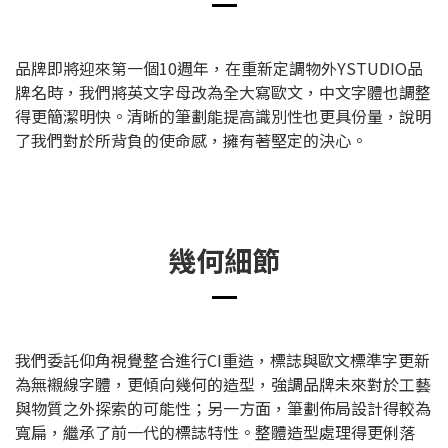
品牌即將迎來第一個10週年，在重新定調物外YSTUDIO品
牌名時，我們將英文字母改為全大寫歐文，中文字體也調整
得更簡潔明快。清晰的筆劃能提高識別性也更具份量，說明
了我們對於所背負的使命感，擁有著堅定的決心。
幾何細節
我們委託仰角視覺整合進行CI重造，標誌與歐文標準字更新
為無襯線字體，更傾向幾何的造型，強調品牌未來對於工藝
與物質之外探索的可能性；另一方面，筆劃佈局設計得較為
寬扁，繼承了前一代的標誌特性。整體造型處理得更俐落