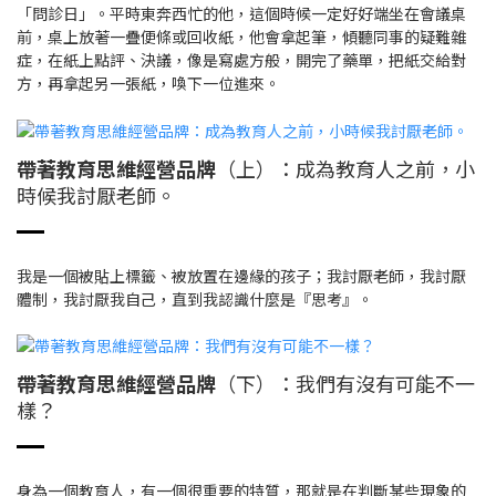
「問診日」。平時東奔西忙的他，這個時候一定好好端坐在會議桌
前，桌上放著一疊便條或回收紙，他會拿起筆，傾聽同事的疑難雜
症，在紙上點評、決議，像是寫處方般，開完了藥單，把紙交給對
方，再拿起另一張紙，喚下一位進來。
帶著教育思維經營品牌
（上）：成為教育人之前，小
時候我討厭老師。
我是一個被貼上標籤、被放置在邊緣的孩子；我討厭老師，我討厭
體制，我討厭我自己，直到我認識什麼是『思考』。
帶著教育思維經營品牌
（下）：我們有沒有可能不一
樣？
身為一個教育人，有一個很重要的特質，那就是在判斷某些現象的