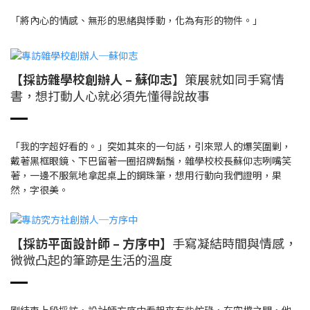
「將內心的情感、無形的思緒與悸動，化為有形的物件。」
【採訪雜學校創辦人 – 蘇仰志】
策展就如同手寫情
書，想打動人心就必須先懂得說故事
「我的字超好看的。」突如其來的一句話，引來眾人的爆笑圍剿，
戴著黑框眼鏡、下巴留著一圈招牌鬍鬚，雜學校校長蘇仰志咧嘴笑
著，一邊不服氣地拿起桌上的鋼珠筆，想用行動向我們證明，果
然，字很美。
【採訪平面設計師 – 方序中】
手寫凝結時間與情感，
微微凸起的筆跡是生活的溫度
剛結束上段採訪，設計師方序中看起來有些忙碌，在空檔之間，他