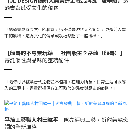
【JL DESIGN創辦人與美好金融品牌長 - 羅申駿】
透
過書寫感受文化的積累
「透過書寫感受文化的積累，這不僅是現代人的創新，更是前人留
下的累積，這為文化的傳承成功地架起了一座橋樑。」
【龍哥的不專業玩錶 — 社團版主李岳龍（龍哥）】
寄託個性與品味的靈魂配件
「隨時可以複製替代之物並不值錢，在能力所及、日常生活可以導
入的工藝中，盡量選擇保存無可取代的溫度與歷史的痕跡。」
平箔工藝職人村田紘平
│照亮經典工藝，折射美麗斑
斕的全新風格