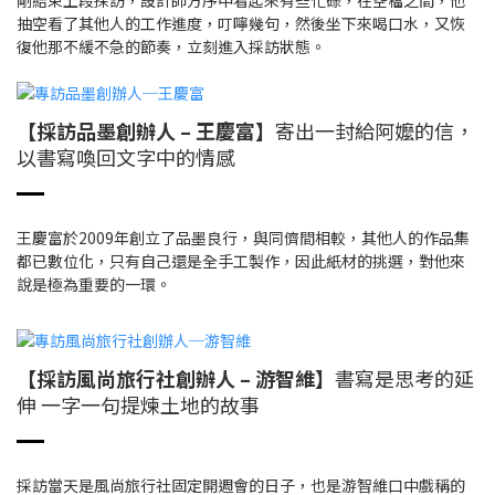
抽空看了其他人的工作進度，叮嚀幾句，然後坐下來喝口水，又恢
復他那不緩不急的節奏，立刻進入採訪狀態。
【採訪品墨創辦人 – 王慶富】
寄出一封給阿嬤的信，
以書寫喚回文字中的情感
王慶富於2009年創立了品墨良行，與同儕間相較，其他人的作品集
都已數位化，只有自己還是全手工製作，因此紙材的挑選，對他來
說是極為重要的一環。
【採訪風尚旅行社創辦人 – 游智維】
書寫是思考的延
伸 一字一句提煉土地的故事
採訪當天是風尚旅行社固定開週會的日子，也是游智維口中戲稱的