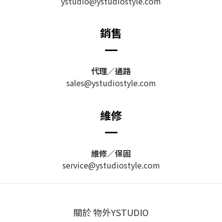
ystudio@ystudiostyle.com
銷售
代理／通路
sales@ystudiostyle.com
維修
維修／保固
service@ystudiostyle.com
關於 物外YSTUDIO