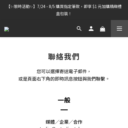
【雷雕訂單出貨暫停】7/30–8/7 進行機器維護，期間「含雷雕之
【✨限時活動✨】7/24 - 8/5 購買指定筆款，即享 $1 元加購精緻禮
訂單」將暫停出貨，敬請見諒。
盒包裝！
【雷雕訂單出貨暫停】7/30–8/7 進行機器維護，期間「含雷雕之
訂單」將暫停出貨，敬請見諒。
聯絡我們
您可以選擇寄送電子郵件，
或是頁面右下角的即時訊息按鈕與我們聯繫。
一般
媒體／企業／合作