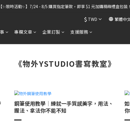
出貨暫停】7/30–8/7 進行機器維護，期間「含雷雕之訂單」將暫停出貨
【✨限時活動✨】7/24 - 8/5 購買指定筆款，即享 $1 元加購精緻禮盒包裝
$
TWD
繁體中
出貨暫停】7/30–8/7 進行機器維護，期間「含雷雕之訂單」將暫停出貨
事
專欄文章
企業訂製
支援服務
《物外YSTUDIO書寫教室》
步
鋼筆使用教學│練就一手質感美字，用法、
如
握法、拿法你不能不知
你