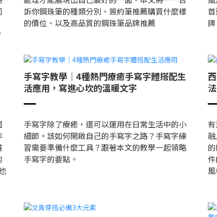
同
訴你鋼珠筆的種類分別、簽約筆推薦購買什麼樣
首
的價位、以及高品質的鋼珠筆品牌推薦
牌
？
，
手寫字教學｜4種熱門療癒手寫字體搭配生
西
活應用，寫進心坎的溫暖文字
法
國
手寫字除了療癒，還可以運用在日常生活中的小
有
作
細節。該如何開啟自己的手寫字之路？手寫字練
融
畫
習需要準備什麼工具？跟著本文的教學一起領略
的
的
手寫字的要點。
件
也
風