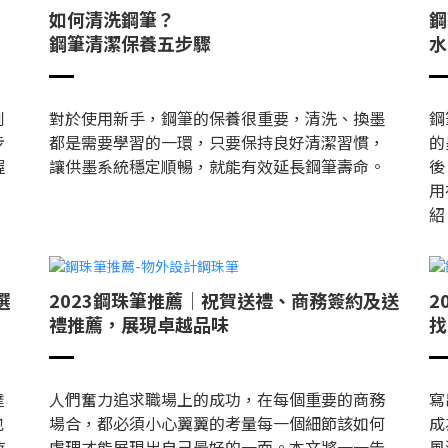
，
如何清洗鋼筆？
鋼
鋼筆清潔保養五步驟
水
到
對於使用新手，鋼筆的保養很重要，清洗、換墨
鋼
步
都是需要學習的一環，只要保持良好清潔習慣，
的
握
讓供墨系統穩定順暢，就能有效延長鋼筆壽命。
後
，
用
紹
選
2023鋼珠筆推薦│祝賀送禮、商務簽約及送
2
禮推薦，展現卓越品味
找
達
人們奮力追求職場上的成功，在每個重要的商務
寫
也
場合，都必須小心翼翼的考量每一個細節該如何
成
時
處理才能展現出自己最好的一面。本文將一一告
風