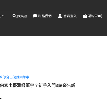
，敬請見諒。
！
文
聯絡我們
會員登入
購物車(0)
找商品
，敬請見諒。
何寫出優雅鋼筆字？新手入門3訣竅告訴