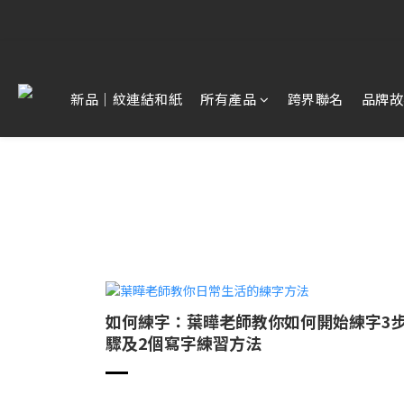
【雷雕訂單
【雷雕訂單
新品｜紋連結和紙
所有產品
跨界聯名
品牌故
如何練字：葉曄老師教你如何開始練字3
驟及2個寫字練習方法