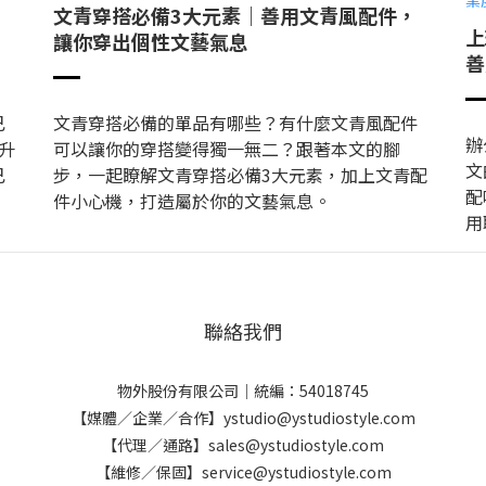
，
文青穿搭必備3大元素｜善用文青風配件，
上
讓你穿出個性文藝氣息
善
己
文青穿搭必備的單品有哪些？有什麼文青風配件
辦
升
可以讓你的穿搭變得獨一無二？跟著本文的腳
文
己
步，一起瞭解文青穿搭必備3大元素，加上文青配
配
件小心機，打造屬於你的文藝氣息。
用
聯絡我們
物外股份有限公司｜統編：54018745
【媒體／企業／合作】ystudio@ystudiostyle.com
【代理／通路】sales@ystudiostyle.com
【維修／保固】service@ystudiostyle.com