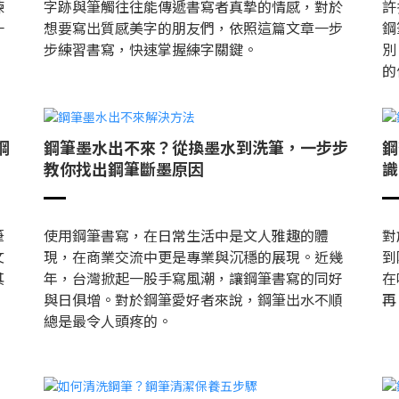
練
字跡與筆觸往往能傳遞書寫者真摯的情感，對於
許
一
想要寫出質感美字的朋友們，依照這篇文章一步
鋼
步練習書寫，快速掌握練字關鍵。
別
的
鋼
鋼筆墨水出不來？從換墨水到洗筆，一步步
鋼
教你找出鋼筆斷墨原因
識
筆
使用鋼筆書寫，在日常生活中是文人雅趣的體
對
文
現，在商業交流中更是專業與沉穩的展現。近幾
到
其
年，台灣掀起一股手寫風潮，讓鋼筆書寫的同好
在
與日俱增。對於鋼筆愛好者來說，鋼筆出水不順
再
總是最令人頭疼的。