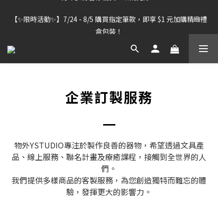
【雷雕訂單出貨暫停】7/30–8/7 進行機器維護，期間「含雷雕之
【✨限時活動✨】7/24 - 8/5 購買指定筆款，即享 $1 元加購精緻禮
訂單」將暫停出貨，敬請見諒。
盒包裝！
【雷雕訂單出貨暫停】7/30–8/7 進行機器維護，期間「含雷雕之
訂單」將暫停出貨，敬請見諒。
企業訂製服務
物外YSTUDIO專注於製作良善的器物，希望透過文具產
品、線上服務、聯名計畫及療癒課程，接觸到全世界的人
們。
我們提供多樣商品的客製服務，為您創造獨特而難忘的體
驗，發揮更大的影響力。