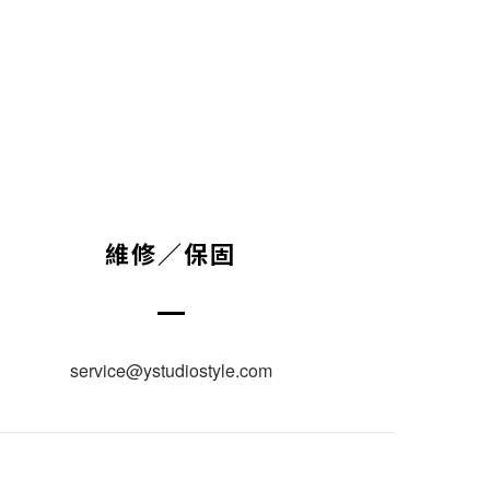
維修／保固
service@ystudiostyle.com