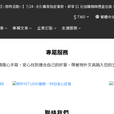
出貨暫停】7/30–8/7 進行機器維護，期間「含雷雕之訂單」將暫停出貨
【✨限時活動✨】7/24 - 8/5 購買指定筆款，即享 $1 元加購精緻禮盒包裝
$
TWD
繁體中
出貨暫停】7/30–8/7 進行機器維護，期間「含雷雕之訂單」將暫停出貨
事
專欄文章
企業訂製
支援服務
專屬服務
情隨心手寫，安心找到適合自己的好筆，帶著物外文具融入您的
聯絡我們