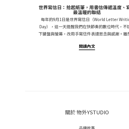
世界寫信日：拾起紙筆，用書信傳遞溫度、
最溫暖的聯結
每年的9月1日是世界寫信日（World Letter Writi
Day），這一天提醒我們在快節奏的數位時代，不
下鍵盤與螢幕，改用手寫信件表達思念與感謝。雖
技讓我們能夠隨時傳遞訊息，但親手寫下的字句卻
閱讀內文
著無法取代的溫度與情感。本篇文章將帶你了解世
信日的由來、手寫信件的價值，以及如何透過書信
更深刻的連結。世界寫信日的由來與意義世界寫
（World Letter Writing Day）由澳洲作家Richa
Simpkin於2014年發起，目的是鼓勵人們重拾傳
文化，讓寫信這項古老而美麗的習慣得以延續。
去，書信是人與人之間溝通的主要方式，承載著情
故事與歷史。即使如今數位訊息無遠弗屆，手寫信
有無法取代的魅力，因為它不僅是一封信，更是一
關於 物外YSTUDIO
心的禮物。世界寫信日的意義在於提醒我們：慢下
透過文字表達內心的情感，讓彼此的聯繫更加深刻
貴。為何手寫信比數位訊息更有溫度？在這個一秒
品牌故事