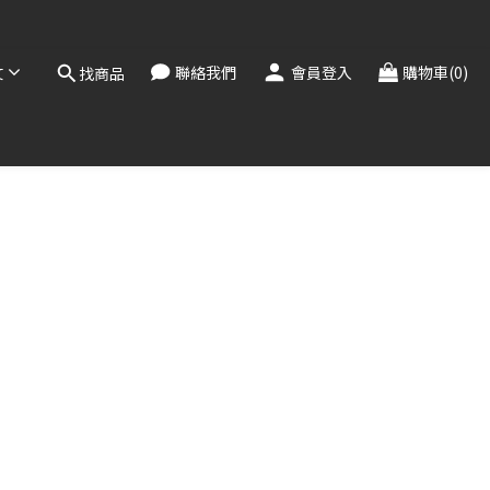
，敬請見諒。
！
文
聯絡我們
會員登入
購物車(0)
找商品
，敬請見諒。