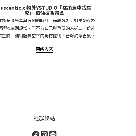
auscentic x 物外YSTUDIO「在換氣中找靈
感」 精油擴香禮盒
末是充滿分享與感謝的時刻。節慶臨近，如果還在為
選禮物感到煩惱，何不為自己與重要的人送上一份能
發靈感、細細體驗當下的獨特禮物！台灣純淨香氛代
牌 auscentic 與精品文具品牌物外 YSTUDIO 攜手
閱讀內文
作，以大自然原貌為調香靈感，將香氣融入日常書寫
景，共同推出「在換氣中找靈感」 精油擴香禮盒。禮
含 auscentic 100% 純天然複方精油「換氣」與物
 YSTUDIO「綠意擴香石」，適合擺放於書桌或工作
間，讓天然香氣輕柔環繞，透過氣味引導呼吸，在每
次吐納之間點亮思緒，喚醒沉睡的靈感。純淨香氛代
品牌 x 台灣人的精品文具，聯手打造，用沉靜呼吸探
思緒「在換氣中找靈感」 精油擴香禮盒，匯聚了台灣
大品牌的力量。在國際文具設計領域頗負盛名的「物
社群網站
YSTUDIO」，致力分享文字的力量與書寫文化，鼓勵
們享受書寫、體驗文字所承載的情感和重量，專注製
良善的器物，並在台灣本地設計及製造，至今已銷售