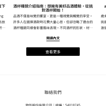
寫下
酒杯種類介紹指南：想擁有美好品酒體驗，從挑
對酒杯開始！
ng
品酒不僅是味覺的饗宴，更是一種視覺與觸覺的享受。
歲
妨放
許多人在選擇酒款時花費大量心思，但卻忽略了適合的
挑
然科
酒杯種類同樣會影響風味表現。不同酒杯的形狀、材質
激
承載
與容量，能夠強化酒體香氣、提升品飲體驗。這篇文章
表品
閱讀內文
界寫
將為你詳細介紹紅酒杯、白酒杯、威士忌杯、香檳杯的
合
創造
特點，讓你在家也能享受專業級品酒時刻。紅酒杯 vs.
場
查看更多
信日
白酒杯：形狀影響風味紅酒與白酒的風味特性不同，因
盒內
rd
此專屬的酒杯設計能夠帶出最細緻的口感。紅酒杯：通
外
統書信
常擁有較大杯肚，讓紅酒與空氣充分接觸，幫助釋放單
空
在過
寧與香氣。常見的類型有波爾多杯（適合酒體厚重的紅
一
感、
酒，如赤霞珠）和勃根地杯（適合酒體較輕的紅酒，如
表
仍具
黑皮諾）。白酒杯：杯肚較小、杯口較窄，能保持白酒
索
份用
的清新果香與酸度。常見款式如郁金香型白酒杯，適合
兩
聯絡我們
來，
品嚐夏多內或長相思等酒款。挑選酒杯時，記住：紅酒
外
與珍
杯偏大、白酒杯偏小，能讓酒的風味完美呈現。威士忌
人
鐘就
杯：短款設計讓酒體穩定發揮威士忌愛好者都知道，選
作
物外股份有限公司｜統編：54018745