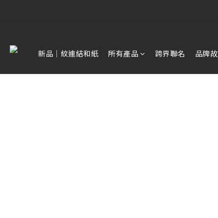
【雷雕訂單
【雷雕訂單
新品｜紋連結和紙
所有產品
跨界聯名
品牌故