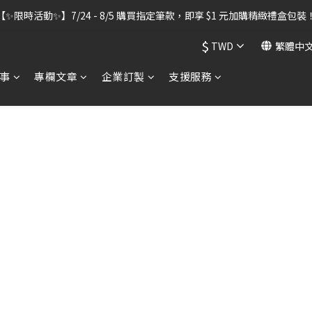
出貨暫停】7/30–8/7 進行機器維護，期間「含雷雕之訂單」將暫停出貨
【✨限時活動✨】7/24 - 8/5 購買指定筆款，即享 $1 元加購精緻禮盒包裝
$
TWD
繁體中
出貨暫停】7/30–8/7 進行機器維護，期間「含雷雕之訂單」將暫停出貨
事
專欄文章
企業訂製
支援服務