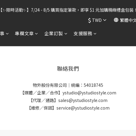
出貨暫停】7/30–8/7 進行機器維護，期間「含雷雕之訂單」將暫停出貨
【✨限時活動✨】7/24 - 8/5 購買指定筆款，即享 $1 元加購精緻禮盒包裝
$
TWD
繁體中
出貨暫停】7/30–8/7 進行機器維護，期間「含雷雕之訂單」將暫停出貨
事
專欄文章
企業訂製
支援服務
聯絡我們
物外股份有限公司｜統編：54018745
【媒體／企業／合作】ystudio@ystudiostyle.com
【代理／通路】sales@ystudiostyle.com
【維修／保固】service@ystudiostyle.com