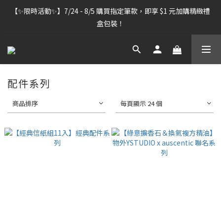
【雷雕訂單出貨暫停】7/30–8/7 進行機器維護，期間「含雷雕之
【✨限時活動✨】7/24 - 8/5 購買指定筆款，即享 $1 元加購精緻禮
訂單」將暫停出貨，敬請見諒。
盒包裝！
【雷雕訂單出貨暫停】7/30–8/7 進行機器維護，期間「含雷雕之
訂單」將暫停出貨，敬請見諒。
配件系列
商品排序
每頁顯示 24 個