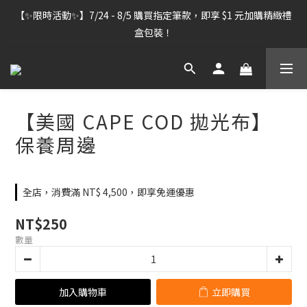
【雷雕訂單出貨暫停】7/30–8/7 進行機器維護，期間「含雷雕之
【✨限時活動✨】7/24 - 8/5 購買指定筆款，即享 $1 元加購精緻禮
訂單」將暫停出貨，敬請見諒。
盒包裝！
【雷雕訂單出貨暫停】7/30–8/7 進行機器維護，期間「含雷雕之
訂單」將暫停出貨，敬請見諒。
【美國 CAPE COD 拋光布】
保養周邊
全店，消費滿 NT$ 4,500，即享免運優惠
NT$250
數量
加入購物車
立即購買