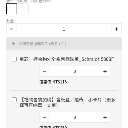
版本
: 珍藏版（箔顏色較深）
數量
以優惠價加購商品
(最多 1 件)
筆芯－適合物外全系列鋼珠筆_Schmidt 5888F
優惠價 NT$115
【禮物包裝加購】含紙盒／緞帶／小卡片（最多
僅可容納單一支筆）
優惠價 NT$250