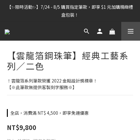
【雷雕訂單出貨暫停】7/30–8/7 進行機器維護，期間「含雷雕之
【✨限時活動✨】7/24 - 8/5 購買指定筆款，即享 $1 元加購精緻禮
訂單」將暫停出貨，敬請見諒。
盒包裝！
【雷雕訂單出貨暫停】7/30–8/7 進行機器維護，期間「含雷雕之
訂單」將暫停出貨，敬請見諒。
【雲龍箔鋼珠筆】經典工藝系
列／二色
！雲龍箔系列筆款榮獲 2022 金點設計獎標章！
【※此筆款無提供客製刻字服務※】
全店，消費滿 NT$ 4,500，即享免運優惠
NT$9,800