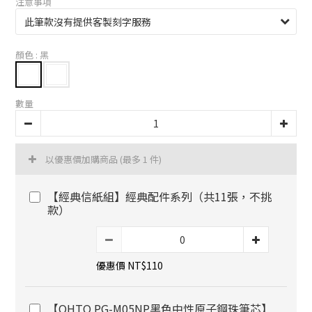
注意事項
顏色
: 黑
數量
以優惠價加購商品
(最多 1 件)
【經典信紙組】經典配件系列（共11張，不挑
款）
優惠價 NT$110
【OHTO PG-M05NP黑色中性原子鋼珠筆芯】