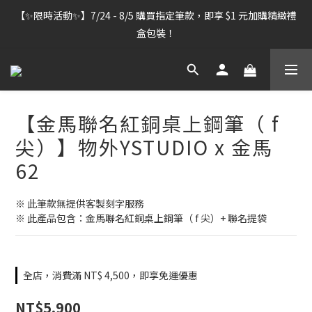
【雷雕訂單出貨暫停】7/30–8/7 進行機器維護，期間「含雷雕之
【✨限時活動✨】7/24 - 8/5 購買指定筆款，即享 $1 元加購精緻禮
訂單」將暫停出貨，敬請見諒。
盒包裝！
【雷雕訂單出貨暫停】7/30–8/7 進行機器維護，期間「含雷雕之
訂單」將暫停出貨，敬請見諒。
【金馬聯名紅銅桌上鋼筆（ f
尖）】物外YSTUDIO x 金馬
62
※ 此筆款無提供客製刻字服務
※ 此產品包含：金馬聯名紅銅桌上鋼筆（ f 尖）+ 聯名提袋
全店，消費滿 NT$ 4,500，即享免運優惠
NT$5,900