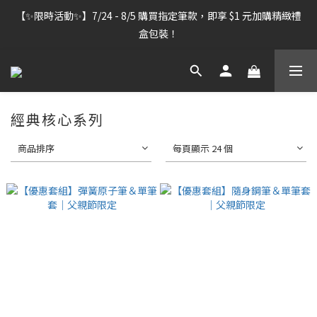
【雷雕訂單出貨暫停】7/30–8/7 進行機器維護，期間「含雷雕之
【✨限時活動✨】7/24 - 8/5 購買指定筆款，即享 $1 元加購精緻禮
訂單」將暫停出貨，敬請見諒。
盒包裝！
【雷雕訂單出貨暫停】7/30–8/7 進行機器維護，期間「含雷雕之
訂單」將暫停出貨，敬請見諒。
經典核心系列
商品排序
每頁顯示 24 個