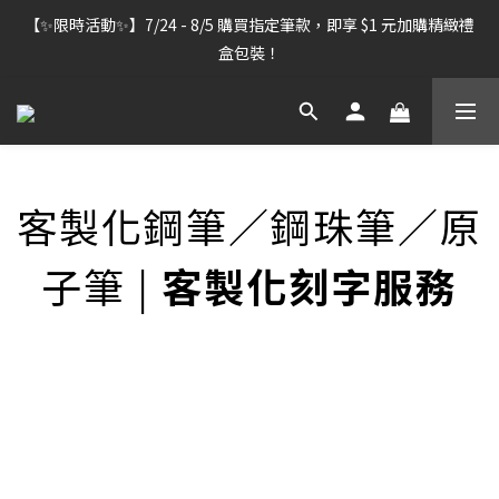
【雷雕訂單出貨暫停】7/30–8/7 進行機器維護，期間「含雷雕之
【✨限時活動✨】7/24 - 8/5 購買指定筆款，即享 $1 元加購精緻禮
訂單」將暫停出貨，敬請見諒。
盒包裝！
【雷雕訂單出貨暫停】7/30–8/7 進行機器維護，期間「含雷雕之
訂單」將暫停出貨，敬請見諒。
客製化鋼筆／鋼珠筆／原
子筆 |
客製化刻字服務