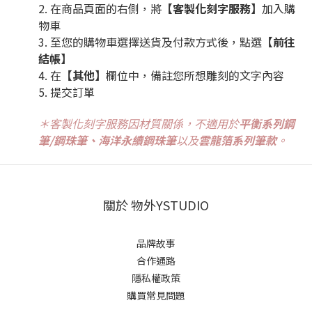
2. 在商品頁面的右側，將
【客製化刻字服務】
加入購
物車
3. 至您的購物車選擇送貨及付款方式後，點選
【前往
結帳】
4. 在
【其他】
欄位中，備註您所想雕刻的文字內容
5. 提交訂單
＊客製化刻字服務因材質關係，不適用於
平衡系列鋼
筆/鋼珠筆、海洋永續鋼珠筆
以及
雲龍箔系列筆款
。
關於 物外YSTUDIO
品牌故事
合作通路
隱私權政策
購買常見問題