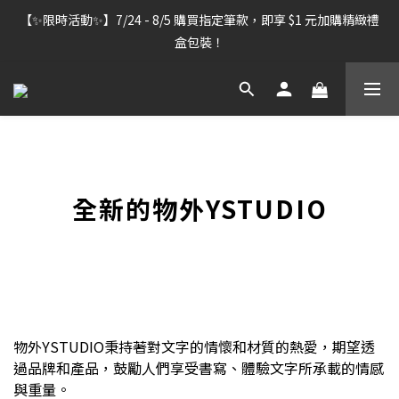
【雷雕訂單出貨暫停】7/30–8/7 進行機器維護，期間「含雷雕之
【✨限時活動✨】7/24 - 8/5 購買指定筆款，即享 $1 元加購精緻禮
訂單」將暫停出貨，敬請見諒。
盒包裝！
【雷雕訂單出貨暫停】7/30–8/7 進行機器維護，期間「含雷雕之
訂單」將暫停出貨，敬請見諒。
全新的物外YSTUDIO
物外YSTUDIO秉持著對文字的情懷和材質的熱愛，期望透
過品牌和產品，鼓勵人們享受書寫、體驗文字所承載的情感
與重量。