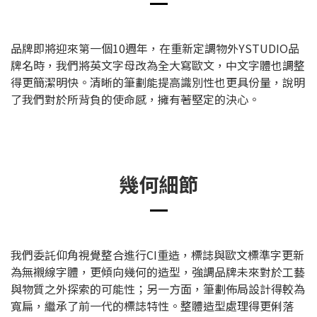
品牌即將迎來第一個10週年，在重新定調物外YSTUDIO品
牌名時，我們將英文字母改為全大寫歐文，中文字體也調整
得更簡潔明快。清晰的筆劃能提高識別性也更具份量，說明
了我們對於所背負的使命感，擁有著堅定的決心。
幾何細節
我們委託仰角視覺整合進行CI重造，標誌與歐文標準字更新
為無襯線字體，更傾向幾何的造型，強調品牌未來對於工藝
與物質之外探索的可能性；另一方面，筆劃佈局設計得較為
寬扁，繼承了前一代的標誌特性。整體造型處理得更俐落