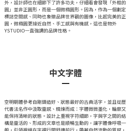
外，設計師也在細節下了許多功夫，仔細看會發現「外框的
圓」並非正圓形，而是一個微橢圓形。因為，作為一個劃定
標誌空間感、同時也象徵品牌世界觀的圖像，比起完美的正
圓，微橢圓更接近自然、手工感與有機感，這也是物外
YSTUDIO一直強調的品牌性格。
中文字體
空明朝體參考自剛鑄造好、狀態最好的古典活字，並且從歷
代書法名作中汲取靈感、精煉而成：字體微微墨化，輪廓又
能保持清晰的狀態。設計上重視字符細節，字與字之間的結
構是靈活的、形成的文章也是順暢生動的，讓字體像呼吸一
般，引領視線在字裡行間舒適前行，帶著自然流動的質感，