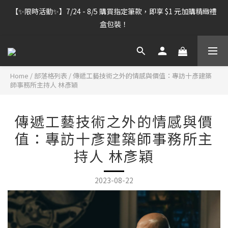
【雷雕訂單出貨暫停】7/30–8/7 進行機器維護，期間「含雷雕之
【✨限時活動✨】7/24 - 8/5 購買指定筆款，即享 $1 元加購精緻禮
訂單」將暫停出貨，敬請見諒。
盒包裝！
【雷雕訂單出貨暫停】7/30–8/7 進行機器維護，期間「含雷雕之
訂單」將暫停出貨，敬請見諒。
Home
/
部落格列表
/
傳遞工藝技術之外的情感與價值：專訪十彥建築
師事務所主持人 林彥穎
傳遞工藝技術之外的情感與價
值：專訪十彥建築師事務所主
持人 林彥穎
2023-08-22