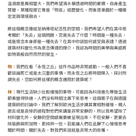
溫濕度差異相當大，我們希望清水模透過時間的累積，自身產生
質變，某種程度它像是「物哀」經歷變化，而後逐漸趨於一種穩
定並與環境融合。
將這個概念連結至納骨塔紀念性的空間，我們希望人們在其中思
考關於「失去」這個問題。究竟失去了什麼？時間是一種失去，
或是懷念本身即是一種失去？在其中你該如何感受與表達？透過
建築材料變化作為意念傳達的媒介，我認為時間的美學與美感將
如物衰般自然而然的發生。
物：
我們在看「永恆之丘」這件作品時非常感動，一般人們不喜
歡談論死亡或是太沉重的事情，而永恆之丘將時間帶入、探討所
謂失去，您如何將這樣的概念運用於建築呢？
林：
現代生活缺少比較緩慢的事物，可能因為科技進化導致生活
節奏變得快速，人們沒有時間沈澱下來思考。這個案子在與德國
建築師的討論中，我們了解到歐洲生活步調其實相對緩慢，親人
逝去或是哀悼的過程對他們來講是非常安靜的，所以我希望除了
材料變化外，安靜的空間感需要被呈現出來。不但安靜，更要去
除裝飾與附加物、更純粹一些。若能讓人們在此靜下心慢慢思考
關於時間、關於失去，對我們來說就是非常大的收穫。