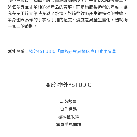
我也喜歡以手觸摸、感受蘭紋雕刻紋路，每一面都有些微差異，
這個差異並非單純追求產品的奢華，而是滿載製造者的溫度；讓
我在使用這支筆時充滿了熱情，對這些紋路產生很特殊的共鳴，
筆身也因為你的手掌或手指的溫度、濕度差異產生變化，造就獨
一無二的痕跡。
延伸閱讀：
物外YSTUDIO「蘭紋錺金具鋼珠筆」嘖嘖預購
關於 物外YSTUDIO
品牌故事
合作通路
隱私權政策
購買常見問題