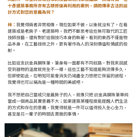
十彥建築事務所亦有古蹟修復再利用的案例，請問傳承古法的設
計方式對您的意義為何？
林：
我覺得兩者非常相像，現在如果不做，以後就沒有了。在看
建築或是老房子、老建築時，我們不斷思考這些無可取代的工匠
技師技藝，還有對於這個技巧本身的執著。看到的東西不僅是物
品本身，在工藝技術之外，更有著作為人的深刻價值和情感的投
射。
比如這支錺金具鋼珠筆，筆身每一面都有不同紋路，對我來說感
受到器物的溫度就完全不一樣。這些工藝不知道能夠流傳多久，
但即使如此，在明知可能會消失仍竭盡全力想把它保留的過程，
我覺得也可以稱為是一種時間的美感吧。
我不想把自己當成只是蓋房子的人，就像只把 錺金具鋼珠筆單純
當成一個商品其實意義不大；如果建築某種程度能提醒人們生活
的方式和存在的意義，我覺得就是一件可以值得投入全心全力，
甚至是花一輩子的時間去貫徹的事情。