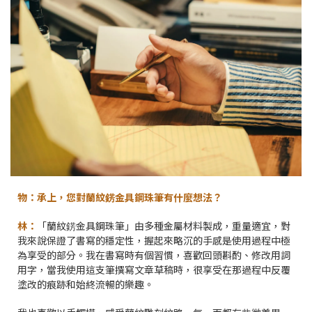
物：承上，您對蘭紋錺金具鋼珠筆有什麼想法？
林：
「蘭紋錺金具鋼珠筆」由多種金屬材料製成，重量適宜，對
我來說保證了書寫的穩定性，握起來略沉的手感是使用過程中極
為享受的部分。我在書寫時有個習慣，喜歡回頭斟酌、修改用詞
用字，當我使用這支筆撰寫文章草稿時，很享受在那過程中反覆
塗改的痕跡和始終流暢的樂趣。