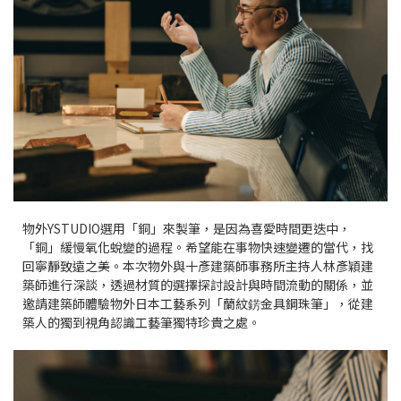
物外YSTUDIO選用「銅」來製筆，是因為喜愛時間更迭中，
「銅」緩慢氧化蛻變的過程。希望能在事物快速變遷的當代，找
回寧靜致遠之美。本次物外與十彥建築師事務所主持人林彥穎建
築師進行深談，透過材質的選擇探討設計與時間流動的關係，並
邀請建築師體驗物外日本工藝系列「蘭紋錺金具鋼珠筆」，從建
築人的獨到視角認識工藝筆獨特珍貴之處。