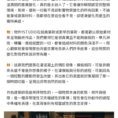
溫潤間的差異變化，真的是太迷人了。它會讓你瞬間感受到整個
環境、氣候，還有一切看不見卻影響物質變化的所有因素。不論
是筆或建築材料，我都很在意這些看不見、卻逐漸變化而產生的
獨特美感。
物：
物外YSTUDIO在經典筆款或更早的筆款，都喜歡以原始素材
來呈現最終作品。我們覺得它是很真實且不能夠做假的，舉凡淋
雨、曝曬⋯曾經經歷的一切，都會造成材料的顏色深淺不一。用
心觀察就會發現那些改變忠實地告訴人們許多故事，這些物質的
變化對我們來說非常有趣。
林：
這跟我們建築在灌混凝土的情形很像，模板相同，可是拆開
來永遠不會是你想像的樣子。在灌模板與分割的過程，可能因為
一個短暫的擾動而發生改變，拆出後它的表面就好像凝固了那一
個時間切面，呈現出非常自然的紋理。
作為建築師我是崇拜物性的，一個物質本身的狀態、條件與極
限，是一種非常理性又夾雜感性的事情；理性會在你創作的過程
中準確地表達，在其背後則有相當感性的意念支撐。