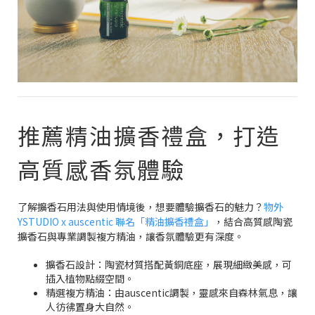
推薦精油擴香禮盒，打造
高質感香氛體驗
了解擴香石用法與使用情境後，想要體驗擴香石的魅力？
物外
YSTUDIO x auscentic 聯名「精油擴香禮盒」
，結合高質感陶瓷
擴香石與專業調製複方精油，讓香氛體驗更有深度。
擴香石設計：陶瓷材質搭配黃銅底座，展現細緻美感，可
插入植物點綴空間。
精選複方精油：由auscentic調製，靈感來自森林氣息，讓
人彷彿置身大自然。