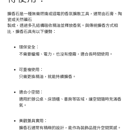
擴香石是一種無需燃燒或插電的香氛擴散工具，通常由石膏、陶
瓷或天然礦石
製成，透過多孔結構吸收精油並釋放香氣。與傳統擴香方式相
比，擴香石具有以下優勢：
環保安全：
不需要蠟燭、電力，也沒有煙霧，適合長時間使用。
可重複使用：
只需更換精油，就能持續擴香。
適合小空間：
適用於辦公桌、床頭櫃、書房等區域，讓空間隨時充滿香
氣。
美觀兼具實用：
擴香石通常有精緻的設計，能作為裝飾品提升空間質感。