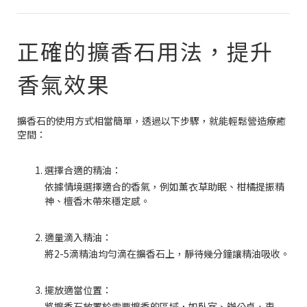
正確的擴香石用法，提升
香氣效果
擴香石的使用方式相當簡單，透過以下步驟，就能輕鬆營造療癒
空間：
選擇合適的精油：
依據情境選擇適合的香氣，例如薰衣草助眠、柑橘提振精
神、檀香木帶來穩定感。
適量滴入精油：
將2-5滴精油均勻滴在擴香石上，靜待幾分鐘讓精油吸收。
擺放適當位置：
將擴香石放置於需要擴香的區域，如臥室、辦公桌、車