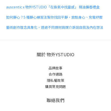
auscentic x 物外YSTUDIO「在換氣中找靈感」 精油擴香禮盒
如何靜心？5 種靜心練習法幫你找回平靜，放鬆身心、充電紓壓
藝術創作理念具象化，透過不同媒材與媒介訴說自我及內在想法
關於 物外YSTUDIO
品牌故事
合作通路
隱私權政策
購買常見問題
聯絡我們