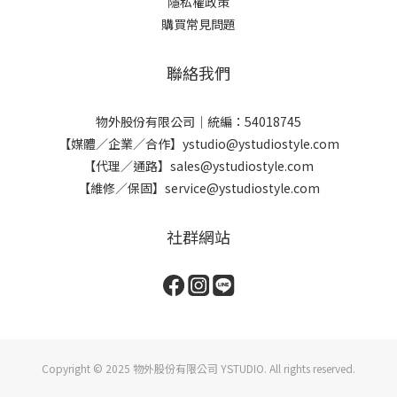
隱私權政策
與紀念價值：不像電子郵件容易被刪除，手寫信件往往被珍藏，成
購買常見問題
為值得回味的美好記憶。展現個人風格：字跡、信紙選擇、郵票搭
配等，皆能反映寄信者的品味與心思，讓每封信都獨一無二。這也
聯絡我們
是為什麼許多重要時刻，如婚禮、畢業、生日等，手寫卡片仍然是
最受歡迎的祝福方式之一。延伸閱讀 >> 手寫卡片內容建議指南：暖
心卡片的6個寫作技巧與表達方法如何在世界寫信日寫下一封感動人
物外股份有限公司｜統編：54018745
心的信？如果你想在世界寫信日寫一封充滿溫度的信，可以參考以
【媒體／企業／合作】ystudio@ystudiostyle.com
下幾個步驟：(1) 選擇合適的信紙與筆手寫信件的魅力來自於紙筆的
【代理／通路】sales@ystudiostyle.com
選擇，可以使用高質感的信紙與鋼筆，如物外YSTUDIO的書寫工
【維修／保固】service@ystudiostyle.com
具，讓書信更具儀式感。(2) 決定寫信對象與內容你可以寫給家人、
朋友、老師，甚至未來的自己，內容可包含回憶、感謝、祝福等，
社群網站
讓對方感受到你的誠意。(3) 加入個人化元素在信件中添加小插圖、
貼紙，或搭配喜歡的香氛，增添手寫信的獨特性。(4) 使用適當的信
封與郵票選擇美觀的信封與郵票，讓收信者在拆信的瞬間就能感受
到滿滿心意。讓書信文化延續，享受書寫的儀式感在世界寫信日，
不妨用一封信傳遞你的思念與祝福，享受手寫的靜謐與療癒感。同
時，你也可以選擇優雅的書寫工具，讓寫信成為一種充滿儀式感的
Copyright © 2025 物外股份有限公司 YSTUDIO. All rights reserved.
生活方式。我們推薦物外YSTUDIO與auscentic聯名推出的「精油擴