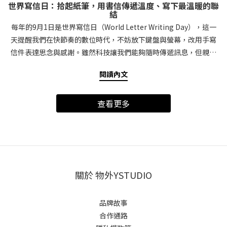
世界寫信日：拾起紙筆，用書信傳遞溫度、寫下最溫暖的聯
結
每年的9月1日是世界寫信日（World Letter Writing Day），這一
天提醒我們在快節奏的數位時代，不妨放下鍵盤與螢幕，改用手寫
信件表達思念與感謝。雖然科技讓我們能夠隨時傳遞訊息，但親手
寫下的字句卻承載著無法取代的溫度與情感。本篇文章將帶你了解
閱讀內文
世界寫信日的由來、手寫信件的價值，以及如何透過書信創造更深
刻的連結。世界寫信日的由來與意義世界寫信日（World Letter
查看更多
Writing Day）由澳洲作家Richard Simpkin於2014年發起，目的是
鼓勵人們重拾傳統書信文化，讓寫信這項古老而美麗的習慣得以延
續。在過去，書信是人與人之間溝通的主要方式，承載著情感、故
事與歷史。即使如今數位訊息無遠弗屆，手寫信仍具有無法取代的
魅力，因為它不僅是一封信，更是一份用心的禮物。世界寫信日的
意義在於提醒我們：慢下來，透過文字表達內心的情感，讓彼此的
關於 物外YSTUDIO
聯繫更加深刻與珍貴。為何手寫信比數位訊息更有溫度？在這個一
秒鐘就能發送訊息的時代，手寫信為何依然被珍視？原因在於手寫
品牌故事
信件蘊含著獨特的個人溫度與用心：傳遞真摯情感：每一筆劃、每
合作通路
個字跡，都是寄信者的心意，讓收信者感受到關懷與溫暖。獨特性