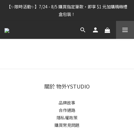
【雷雕訂單出貨暫停】7/30–8/7 進行機器維護，期間「含雷雕之
【✨限時活動✨】7/24 - 8/5 購買指定筆款，即享 $1 元加購精緻禮
訂單」將暫停出貨，敬請見諒。
盒包裝！
【雷雕訂單出貨暫停】7/30–8/7 進行機器維護，期間「含雷雕之
訂單」將暫停出貨，敬請見諒。
關於 物外YSTUDIO
品牌故事
合作通路
隱私權政策
購買常見問題