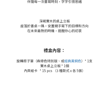
伴隨每一次書寫時刻，字字引領思緒
深褐實木的桌上立板
座落於書桌一隅，安置親手寫下的目標和方向
在未來最對的時機，提醒你心的初衷
禮盒內容：
旋轉原子筆（森綠色特別版、或
經典黃銅色
）
* 1
支
實木桌上立板
* 1
個
內頁紙卡
* 15 pcs （3
種款式
x
各
5
張）