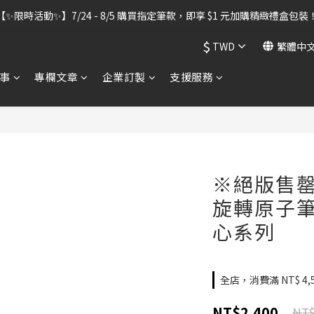
出貨暫停】7/30–8/7 進行機器維護，期間「含雷雕之訂單」將暫停出貨
【✨限時活動✨】7/24 - 8/5 購買指定筆款，即享 $1 元加購精緻禮盒包裝
$
TWD
繁體中
出貨暫停】7/30–8/7 進行機器維護，期間「含雷雕之訂單」將暫停出貨
事
專欄文章
企業訂製
支援服務
※絕版售罄※
旋轉原子
心系列
全店，消費滿 NT$ 4
NT$2,400
NT$