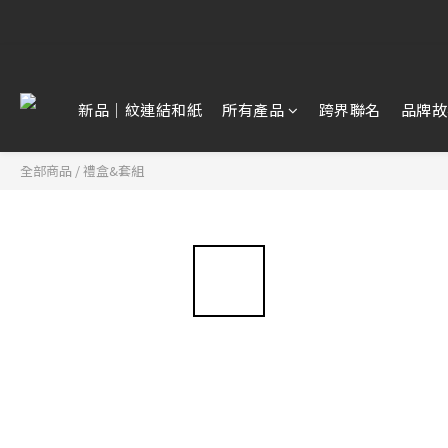
【雷雕訂單
【雷雕訂單
新品｜紋連結和紙
所有產品
跨界聯名
品牌故
全部商品
/
禮盒&套組