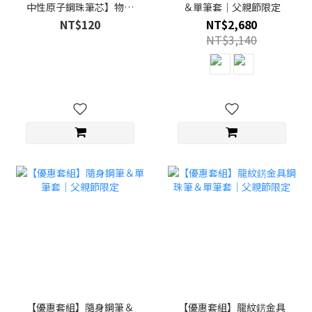
中性原子鋼珠筆芯】物外
＆單筆套｜父親節限定
隨行筆/雲龍箔隨行筆適用
NT$120
NT$2,680
NT$3,140
【優惠套組】隨身鋼筆＆
【優惠套組】龍紋錺金具