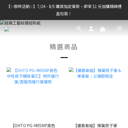
【雷雕訂單出貨暫停】7/30–8/7 進行機器維護，期間「含雷雕之
【✨限時活動✨】7/24 - 8/5 購買指定筆款，即享 $1 元加購精緻禮
訂單」將暫停出貨，敬請見諒。
盒包裝！
【雷雕訂單出貨暫停】7/30–8/7 進行機器維護，期間「含雷雕之
訂單」將暫停出貨，敬請見諒。
精選商品
【OHTO PG-M05NP黑色
【優惠套組】彈簧原子筆